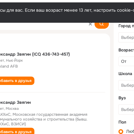
ы для вас. Если ваш возраст менее 13 лет, настроить cooki
in
Город 
Возрас
ксандр Звягин (ICQ 436-743-457)
лет
,
Нью Йорк
kland AFB
Школа
бавить в друзья
Вуз
ксандр Звягин
лет
,
Москва
КХиС, Московская государственная академия
мунального хозяйства и строительства (бывш.
Пол
ХиС, ВЗИСИ)
Лю
бавить в друзья