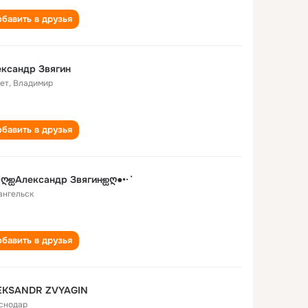
бавить в друзья
ксандр Звягин
лет
,
Владимир
бавить в друзья
●ღஐАлександр Звягинஐღ●•·˙
ангельск
бавить в друзья
EKSANDR ZVYAGIN
снодар