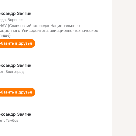
ксандр Звягин
года
,
Воронеж
НАУ (Славянский колледж Национального
ационного Университета, авиационно-техническое
лище)
бавить в друзья
ксандр Звягин
ет
,
Волгоград
бавить в друзья
ксандр Звягин
лет
,
Тамбов