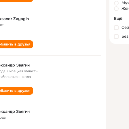
Му
Жен
Ещё
ksandr Zvyagin
лет
Сей
Без
бавить в друзья
ксандр Звягин
года
,
Липецкая область
ыбельская школа
бавить в друзья
ксандр Звягин
года