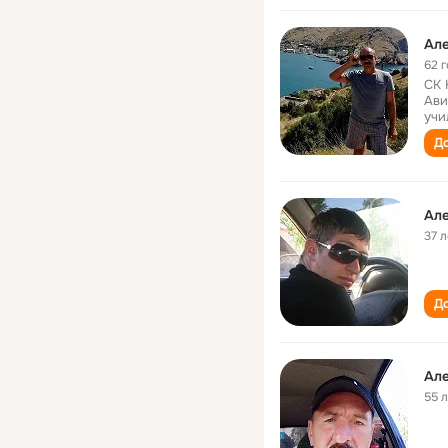
Але
62 
СК 
Ави
учи
До
Але
37 л
До
Але
55 