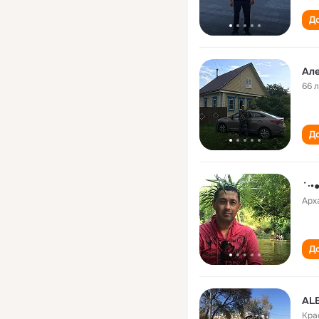
До
Але
66 
До
˙·•
Арх
До
AL
Кра