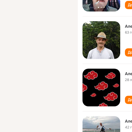
До
Але
63 
До
Але
28 
До
Але
42 