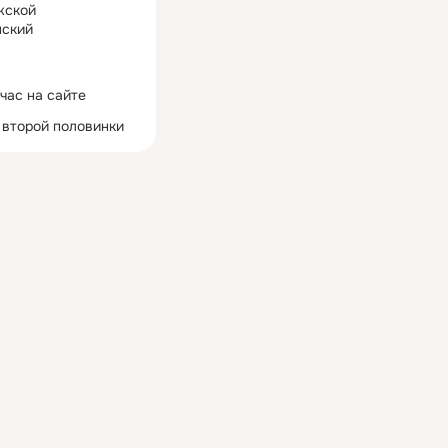
жской
ский
час на сайте
 второй половинки