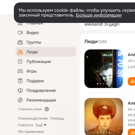
Мы используем cookie-файлы, чтобы улучшить сервис
законный представитель.
Больше информации
Левая
Поиск
Главная
aleksandr zvyag
колонка
по
людям
Видео
Люди
1346
Группы
Люди
Але
49 
Публикации
Lac
Игры
Подарки
До
Поздравления
Рекомендации
Але
Сменить язык
56 
МГА
Рекламодателям
Помощь
ком
МИК
Новости
Ещё
Мы применяем
До