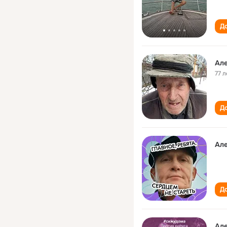
До
Але
77 л
До
Але
До
Але