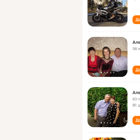
До
Але
58 
До
Але
63 
81 
До