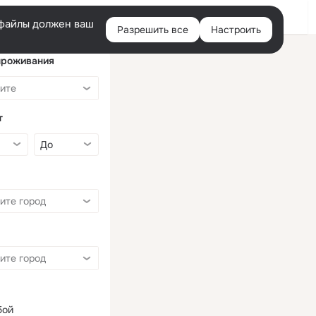
Войти
e-файлы должен ваш
Разрешить все
Настроить
Правая
колонка
проживания
т
бой