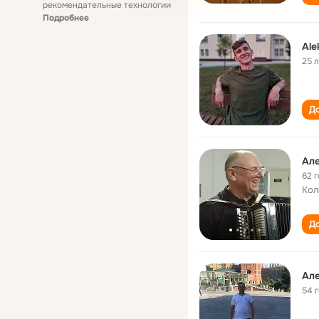
рекомендательные технологии
Подробнее
Ale
25 
До
Але
62 
Кол
До
Але
54 