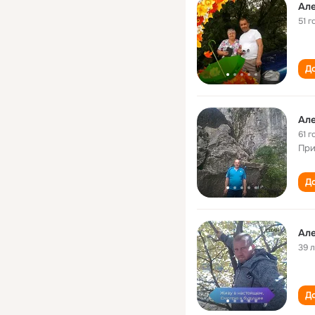
Але
51 г
До
Але
61 г
При
До
Але
39 
До