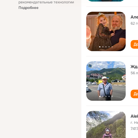
рекомендательные технологии
Подробнее
Ал
62 
До
Жд
56 
До
Ale
г. 
741