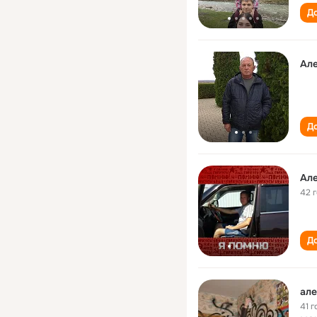
До
Ал
До
Ал
42 
До
ал
41 г