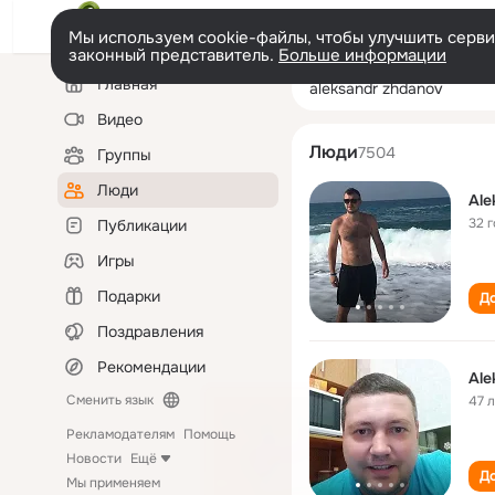
Мы используем cookie-файлы, чтобы улучшить сервис
законный представитель.
Больше информации
Левая
Поиск
Главная
aleksandr zhdan
колонка
по
людям
Видео
Люди
7504
Группы
Люди
Ale
32 
Публикации
Игры
Подарки
До
Поздравления
Рекомендации
Ale
Сменить язык
47 
Рекламодателям
Помощь
Новости
Ещё
До
Мы применяем