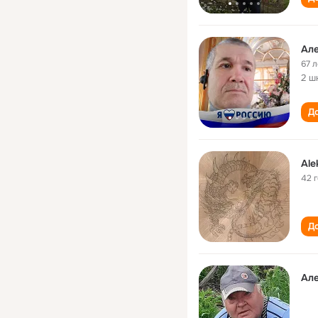
Ал
67 л
2 ш
До
Ale
42 
До
Ал