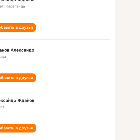
ет
,
Караганда
бавить в друзья
анов Александр
года
бавить в друзья
кса́ндр Жда́нов
лет
бавить в друзья