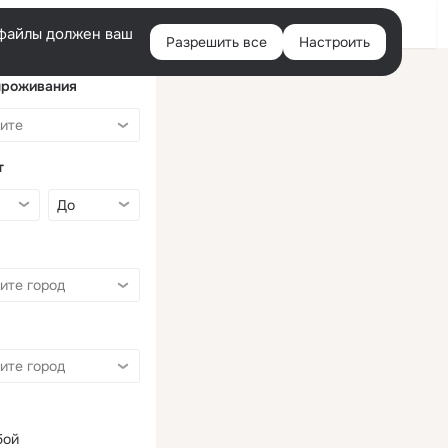
Войти
e-файлы должен ваш
Разрешить все
Настроить
Правая
колонка
проживания
т
бой