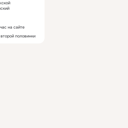
жской
ский
час на сайте
 второй половинки