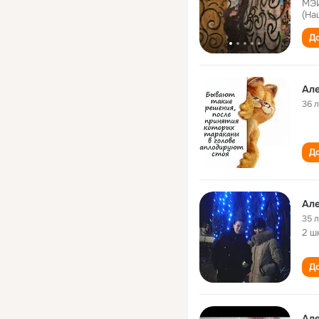
МЭИ
(На
До
Ал
36 
До
Ал
35 
2 ш
До
Ал