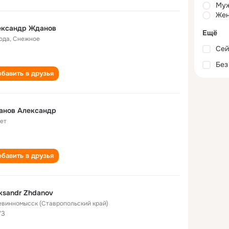
Му
Жен
ександр Жданов
Ещё
года
,
Снежное
Сей
Без
бавить в друзья
анов Александр
лет
бавить в друзья
ksandr Zhdanov
Невинномысск (Ставропольский край)
73