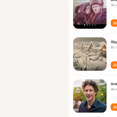
76 л
До
Жд
32 
До
Але
46 
До