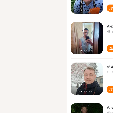
До
Ale
41 г
До
✅ 
г. 
До
Ал
43 