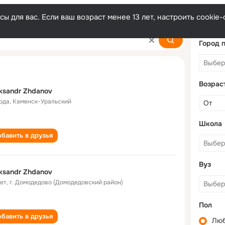
ы для вас. Если ваш возраст менее 13 лет, настроить cooki
ov
Город 
Возрас
ksandr Zhdanov
года
,
Каменск-Уральский
Школа
бавить в друзья
Вуз
ksandr Zhdanov
лет
,
г. Домодедово (Домодедовский район)
Пол
бавить в друзья
Лю