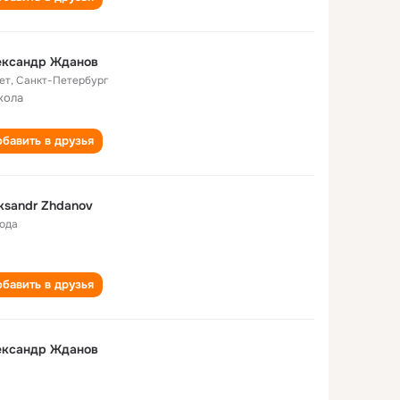
ександр Жданов
ет
,
Санкт-Петербург
кола
бавить в друзья
ksandr Zhdanov
года
бавить в друзья
ександр Жданов