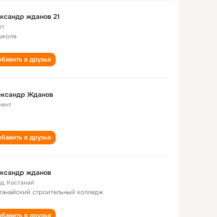
ксандр жданов 21
ет
школа
бавить в друзья
ександр Жданов
кент
бавить в друзья
ександр жданов
од
,
Костанай
танайский строительный колледж
бавить в друзья