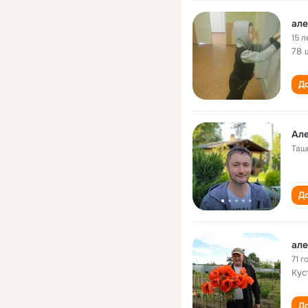
але
15 л
78 
До
Ал
Таш
До
ал
71 г
Кус
До