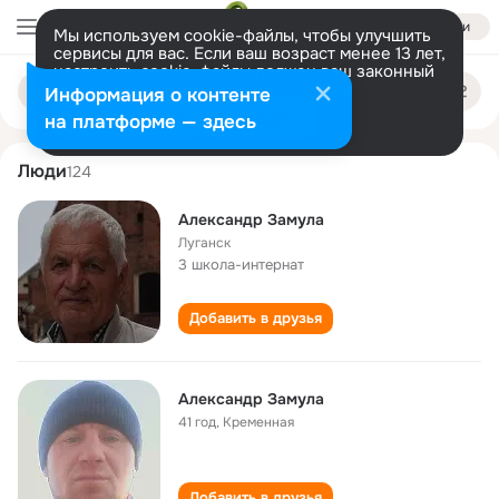
Войти
Мы используем cookie-файлы, чтобы улучшить
сервисы для вас. Если ваш возраст менее 13 лет,
настроить cookie-файлы должен ваш законный
aleksandr zamula
Поиск
представитель.
Больше информации
Информация о контенте
по
людям
Разрешить все
Настроить
на платформе — здесь
Люди
124
Александр Замула
Луганск
3 школа-интернат
Добавить в друзья
Александр Замула
41 год
,
Кременная
Добавить в друзья