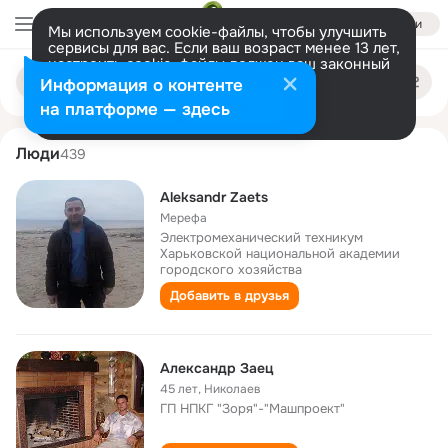
Войти
Мы используем cookie-файлы, чтобы улучшить
сервисы для вас. Если ваш возраст менее 13 лет,
настроить cookie-файлы должен ваш законный
aleksandr zaets
Поиск
представитель.
Больше информации
Информация о контенте
по
людям
Разрешить все
Настроить
на платформе — здесь
Люди
439
Aleksandr Zaets
Мерефа
Электромеханический техникум
Харьковской национальной академии
городского хозяйства
Добавить в друзья
Александр Заец
45 лет
,
Николаев
ГП НПКГ "Зоря"-"Машпроект"