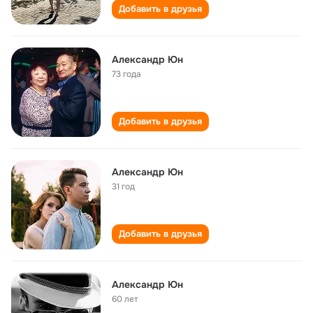
Добавить в друзья
Александр Юн
73 года
Добавить в друзья
Александр Юн
31 год
Добавить в друзья
Александр Юн
60 лет