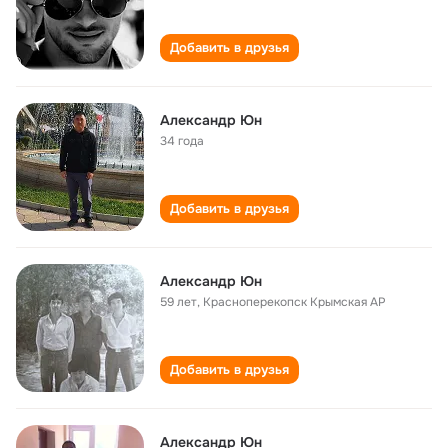
Добавить в друзья
Александр Юн
34 года
Добавить в друзья
Александр Юн
59 лет
,
Красноперекопск Крымская АР
Добавить в друзья
Александр Юн