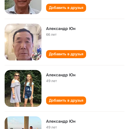
Добавить в друзья
Александр Юн
66 лет
Добавить в друзья
Александр Юн
49 лет
Добавить в друзья
Александр Юн
49 лет