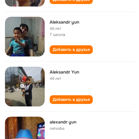
Aleksandr yun
46 лет
7 школа
Добавить в друзья
Aleksandr Yun
46 лет
Добавить в друзья
alexandr yun
nahodka