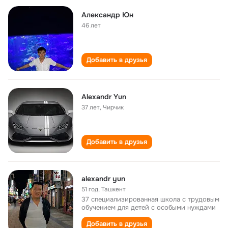
Александр Юн
46 лет
Добавить в друзья
Alexandr Yun
37 лет
,
Чирчик
Добавить в друзья
alexandr yun
51 год
,
Ташкент
37 специализированная школа с трудовым
обучением для детей с особыми нуждами
Добавить в друзья