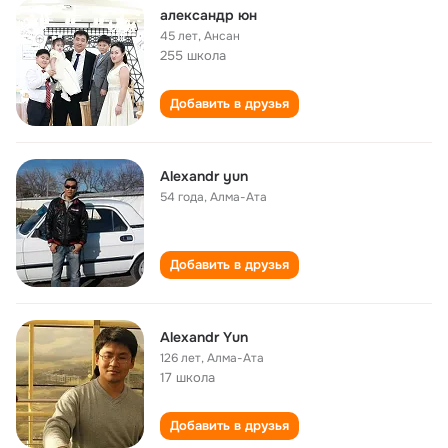
александр юн
45 лет
,
Ансан
255 школа
Добавить в друзья
Alexandr yun
54 года
,
Алма-Ата
Добавить в друзья
Alexandr Yun
126 лет
,
Алма-Ата
17 школа
Добавить в друзья