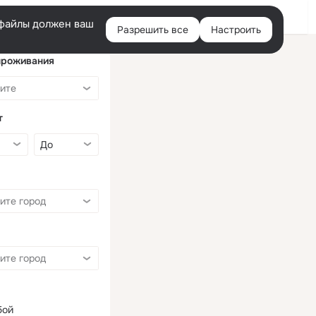
Войти
e-файлы должен ваш
Разрешить все
Настроить
Правая
колонка
проживания
т
бой