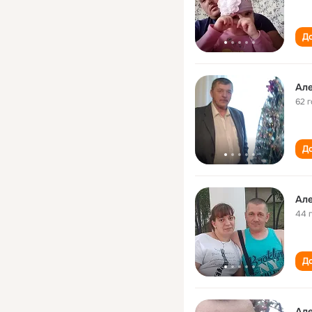
До
Ал
62 
До
Ал
44 
До
Ал