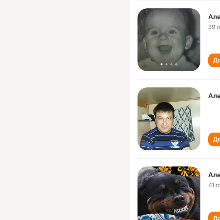
Ал
39 
До
Ал
До
Ал
41 г
До