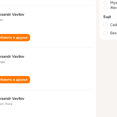
Му
Жен
ksandr Vavilov
Ещё
лет
Сей
Без
бавить в друзья
ksandr Vavilov
года
бавить в друзья
ksandr Vavilov
лет
,
Рига