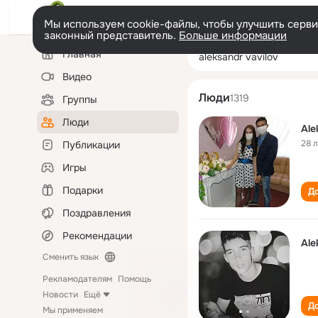
Мы используем cookie-файлы, чтобы улучшить сервис
законный представитель.
Больше информации
Левая
Поиск
Главная
aleksandr vavilo
колонка
по
людям
Видео
Люди
1319
Группы
Люди
Ale
28 
Публикации
Игры
Подарки
До
Поздравления
Рекомендации
Ale
Сменить язык
Рекламодателям
Помощь
Новости
Ещё
До
Мы применяем