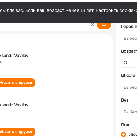
ы для вас. Если ваш возраст менее 13 лет, настроить cooki
v
Город 
Возрас
ksandr Vavilov
лет
Школа
бавить в друзья
Вуз
ksandr Vavilov
Пол
бавить в друзья
Лю