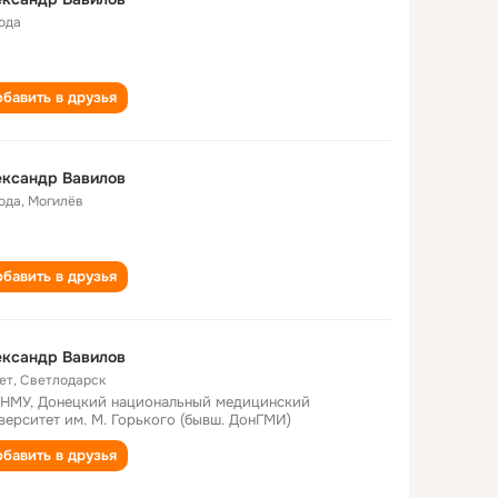
года
бавить в друзья
ександр Вавилов
года
,
Могилёв
бавить в друзья
ександр Вавилов
ет
,
Светлодарск
НМУ, Донецкий национальный медицинский
верситет им. М. Горького (бывш. ДонГМИ)
бавить в друзья