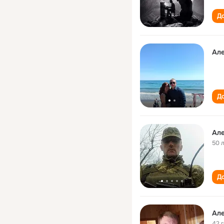
До
До
Ал
50 
До
Ал
42 