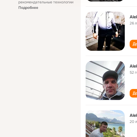
рекомендательные технологии
Подробнее
Ale
26 
До
Ale
52 
До
Ale
20 