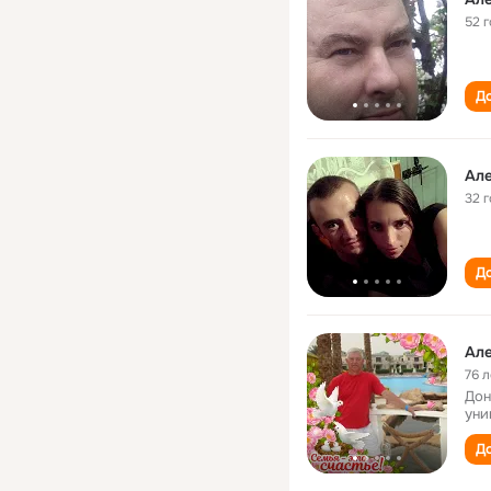
52 
До
Ал
32 
До
Ал
76 л
Дон
уни
До