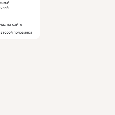
жской
ский
час на сайте
 второй половинки