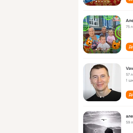
Ал
75 л
До
Vav
57 л
1 ш
До
але
59 