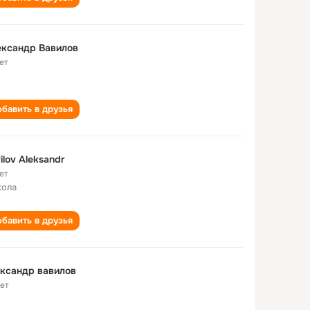
ександр Вавилов
ет
бавить в друзья
ilov Aleksandr
ет
кола
бавить в друзья
ксандр вавилов
лет