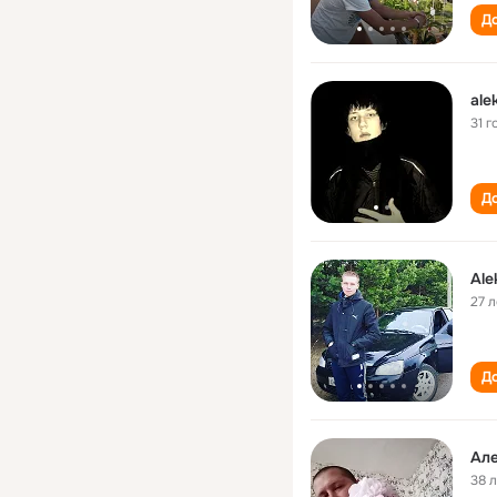
До
ale
31 г
До
Ale
27 л
До
Ал
38 