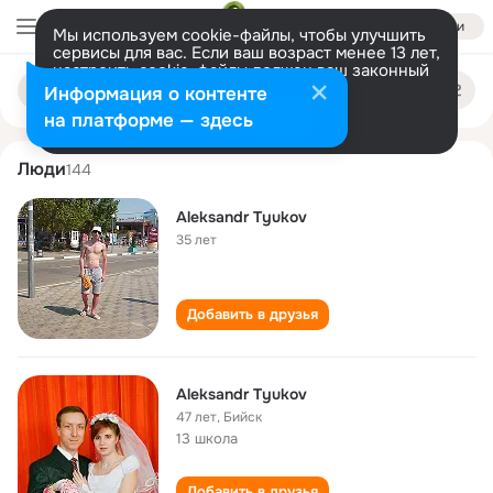
Войти
Мы используем cookie-файлы, чтобы улучшить
сервисы для вас. Если ваш возраст менее 13 лет,
настроить cookie-файлы должен ваш законный
aleksandr tyukov
Поиск
представитель.
Больше информации
Информация о контенте
по
людям
Разрешить все
Настроить
на платформе — здесь
Люди
144
Aleksandr Tyukov
35 лет
Добавить в друзья
Aleksandr Tyukov
47 лет
,
Бийск
13 школа
Добавить в друзья