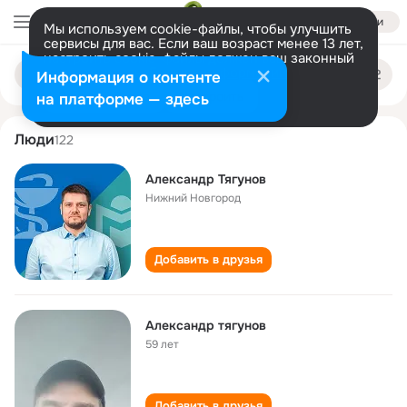
Войти
Мы используем cookie-файлы, чтобы улучшить
сервисы для вас. Если ваш возраст менее 13 лет,
настроить cookie-файлы должен ваш законный
aleksandr tyagunov
Поиск
представитель.
Больше информации
Информация о контенте
по
людям
Разрешить все
Настроить
на платформе — здесь
Люди
122
Александр Тягунов
Нижний Новгород
Добавить в друзья
Александр тягунов
59 лет
Добавить в друзья