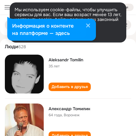
Войти
Мы используем cookie-файлы, чтобы улучшить
сервисы для вас. Если ваш возраст менее 13 лет,
настроить cookie-файлы должен ваш законный
aleksandr tomilin
Поиск
представитель.
Больше информации
Информация о контенте
по
людям
Разрешить все
Настроить
на платформе — здесь
Люди
628
Aleksandr Tomilin
35 лет
Добавить в друзья
Александр Томилин
64 года
,
Воронеж
Добавить в друзья