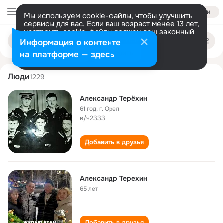
Войти
Мы используем cookie-файлы, чтобы улучшить
сервисы для вас. Если ваш возраст менее 13 лет,
настроить cookie-файлы должен ваш законный
aleksandr terekhin
Поиск
представитель.
Больше информации
Информация о контенте
по
людям
Разрешить все
Настроить
на платформе — здесь
Люди
1229
Александр Терёхин
61 год
,
г. Орел
в/ч2333
Добавить в друзья
Александр Терехин
65 лет
Добавить в друзья