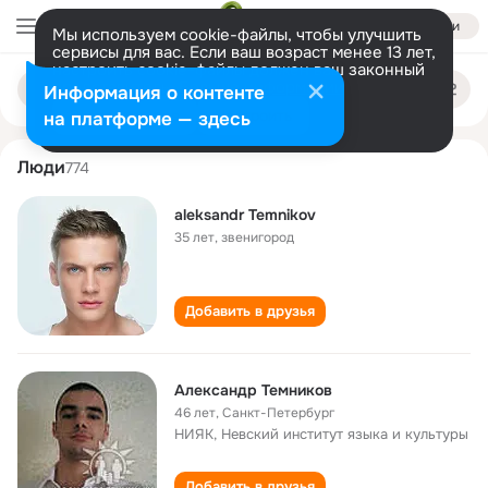
Войти
Мы используем cookie-файлы, чтобы улучшить
сервисы для вас. Если ваш возраст менее 13 лет,
настроить cookie-файлы должен ваш законный
aleksandr temnikov
Поиск
представитель.
Больше информации
Информация о контенте
по
людям
Разрешить все
Настроить
на платформе — здесь
Люди
774
aleksandr Temnikov
35 лет
,
звенигород
Добавить в друзья
Александр Темников
46 лет
,
Санкт-Петербург
НИЯК, Невский институт языка и культуры
Добавить в друзья