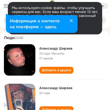
Войти
Мы используем cookie-файлы, чтобы улучшить
сервисы для вас. Если ваш возраст менее 13 лет,
настроить cookie-файлы должен ваш законный
aleksandr shiryaev
Поиск
представитель.
Больше информации
Информация о контенте
по
людям
Разрешить все
Настроить
на платформе — здесь
Люди
2048
Александр Ширяев
23 года
,
Масаллы
17 школа
Добавить в друзья
Александр Ширяев
22 года
Добавить в друзья