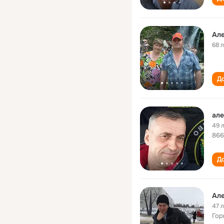
Ал
68 
До
але
49 
866
До
Ал
47 
Гор