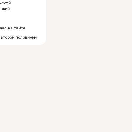
жской
ский
час на сайте
 второй половинки