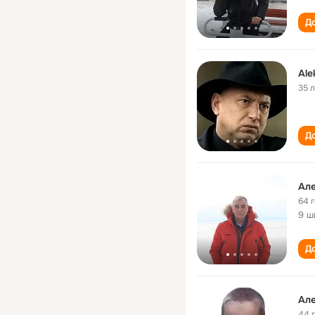
До
Ale
35 
До
Ал
64 
9 ш
До
Ал
44 