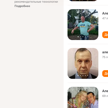
рекомендательные технологии
Подробнее
Ал
47 
До
але
75 л
До
Ал
69 