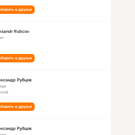
бавить в друзья
ksandr Rubcov
лет
бавить в друзья
ександр Рубцов
года
кола
бавить в друзья
ександр Рубцов
года