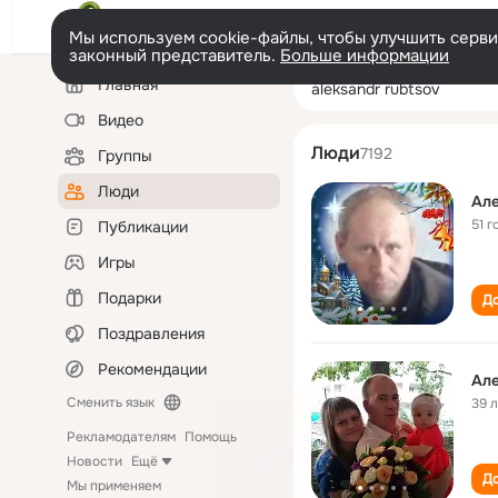
Мы используем cookie-файлы, чтобы улучшить сервис
законный представитель.
Больше информации
Левая
Поиск
Главная
aleksandr rubts
колонка
по
людям
Видео
Люди
7192
Группы
Люди
Ал
51 г
Публикации
Игры
Подарки
До
Поздравления
Рекомендации
Ал
Сменить язык
39 
Рекламодателям
Помощь
Новости
Ещё
До
Мы применяем