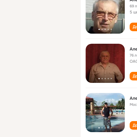
69 
5 ш
До
Ал
76 л
ОАО
До
Ал
Мос
До