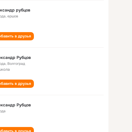
ксандр рубцов
года
,
ершов
бавить в друзья
ександр Рубцов
года
,
Волгоград
школа
бавить в друзья
ександр Рубцов
года
бавить в друзья