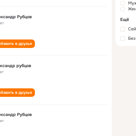
Му
Жен
ександр Рубцов
Ещё
лет
Сей
Без
бавить в друзья
ксандр рубцов
ет
бавить в друзья
ександр Рубцов
лет