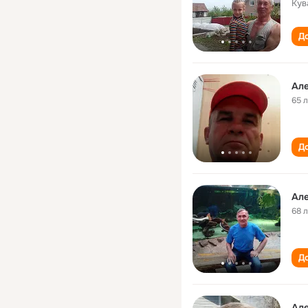
Кув
До
Ал
65 
До
Ал
68 
До
Ал