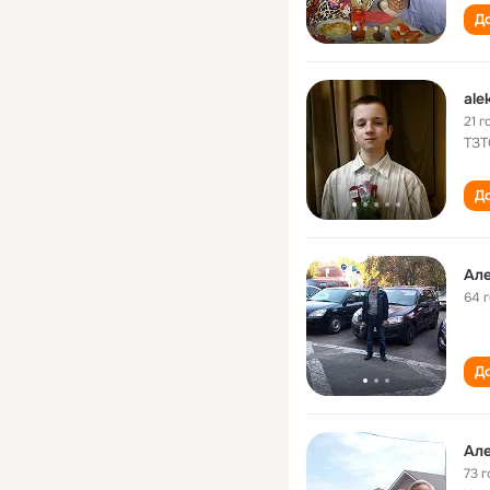
До
ale
21 г
ТЗТ
До
Ал
64 
До
Ал
73 г