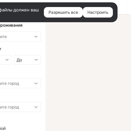
Войти
e-файлы должен ваш
Разрешить все
Настроить
Правая
колонка
проживания
т
бой