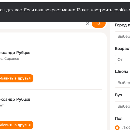
ы для вас. Если ваш возраст менее 13 лет, настроить cooki
ov
Город 
Возрас
ександр Рубцов
од
,
Саранск
Школа
бавить в друзья
Вуз
ександр Рубцов
лет
Пол
бавить в друзья
Лю