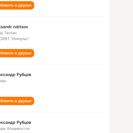
бавить в друзья
ksandr rubtsov
од
,
Таллин
ОРВТ "Импульс"
бавить в друзья
ександр Рубцов
года
бавить в друзья
ександр Рубцов
ода
,
Владивосток