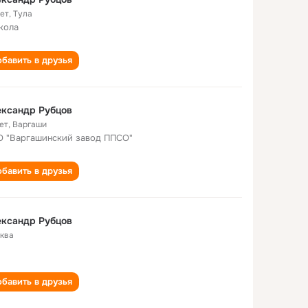
лет
,
Тула
кола
бавить в друзья
ександр Рубцов
ет
,
Варгаши
 "Варгашинский завод ППСО"
бавить в друзья
ександр Рубцов
ква
бавить в друзья