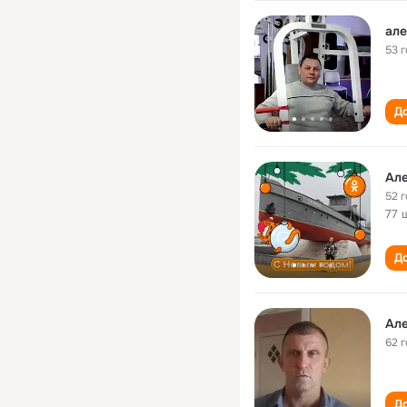
але
53 
До
Ал
52 
77 
До
Ал
62 
До