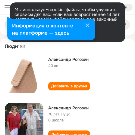
Войти
Мы используем cookie-файлы, чтобы улучшить
сервисы для вас. Если ваш возраст менее 13 лет,
настроить cookie-файлы должен ваш законный
aleksandr rogozin
Поиск
представитель.
Больше информации
Информация о контенте
по
людям
Разрешить все
Настроить
на платформе — здесь
Люди
1161
Александр Рогозин
40 лет
Добавить в друзья
Александр Рогозин
70 лет
,
Луцк
8 школа
Добавить в друзья