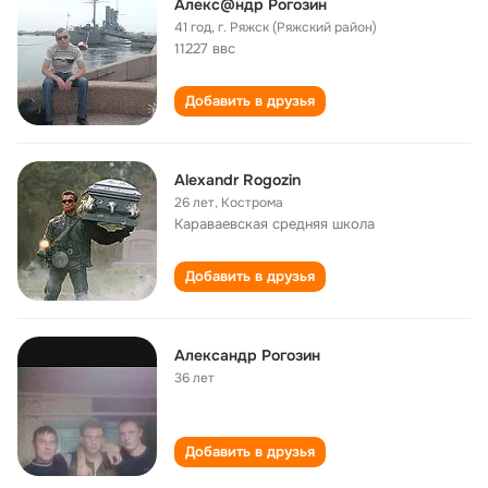
Алекс@ндр Рогозин
41 год
,
г. Ряжск (Ряжский район)
11227 ввс
Добавить в друзья
Alexandr Rogozin
26 лет
,
Кострома
Караваевская cредняя школа
Добавить в друзья
Александр Рогозин
36 лет
Добавить в друзья