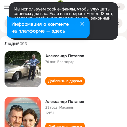
Войти
Мы используем cookie-файлы, чтобы улучшить
сервисы для вас. Если ваш возраст менее 13 лет,
настроить cookie-файлы должен ваш законный
aleksandr potapov
Поиск
представитель.
Больше информации
Информация о контенте
по
людям
Разрешить все
Настроить
на платформе — здесь
Люди
6093
Александр Потапов
79 лет
,
Волгоград
Добавить в друзья
Александр Потапов
23 года
,
Масаллы
12151
Добавить в друзья