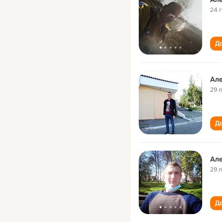
24 
До
Ал
29 
До
Ал
29 
До