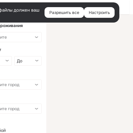
Войти
e-файлы должен ваш
Разрешить все
Настроить
Правая
колонка
проживания
т
бой