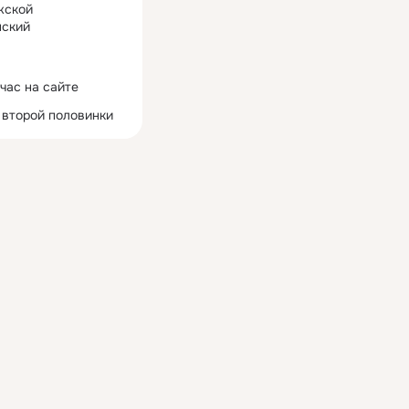
жской
ский
час на сайте
 второй половинки