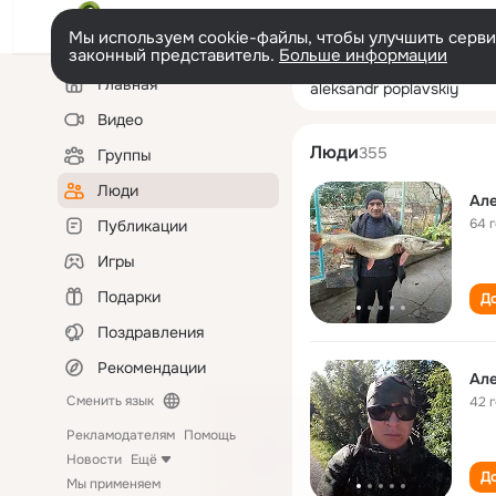
Мы используем cookie-файлы, чтобы улучшить сервис
законный представитель.
Больше информации
Левая
Поиск
Главная
aleksandr popla
колонка
по
людям
Видео
Люди
355
Группы
Люди
Ал
64 
Публикации
Игры
Подарки
До
Поздравления
Рекомендации
Ал
Сменить язык
42 
Рекламодателям
Помощь
Новости
Ещё
До
Мы применяем