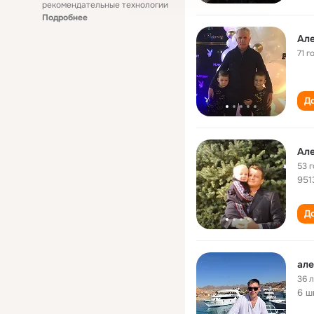
рекомендательные технологии
Подробнее
Ал
71 г
До
Ал
53 
95
До
але
36 
6 ш