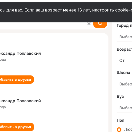
ы для вас. Если ваш возраст менее 13 лет, настроить cooki
vskiy
Город 
Возрас
ександр Поплавский
года
Школа
бавить в друзья
Вуз
ександр Поплавский
года
Пол
бавить в друзья
Лю