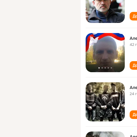
До
Ал
42 
До
Ал
24 
До
Ал