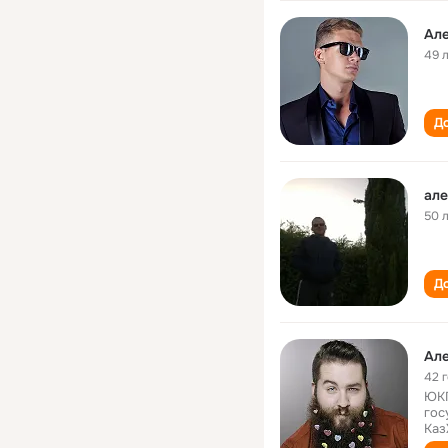
Ал
49 
До
але
50 
До
Ал
42 
ЮКГ
гос
Каз