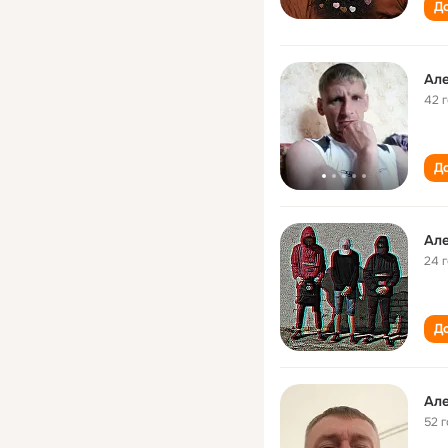
До
Ал
42 
До
Ал
24 
До
Ал
52 