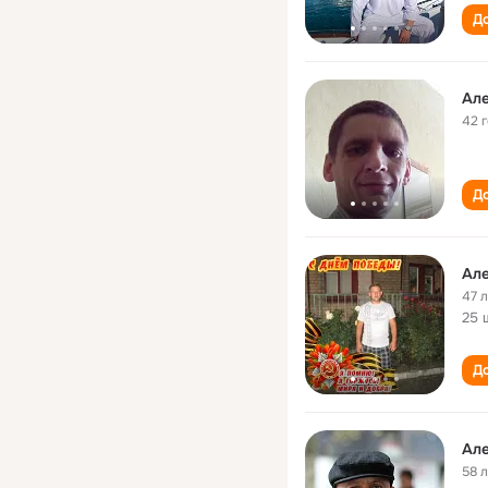
До
Ал
42 
До
Ал
47 
25 
До
Ал
58 