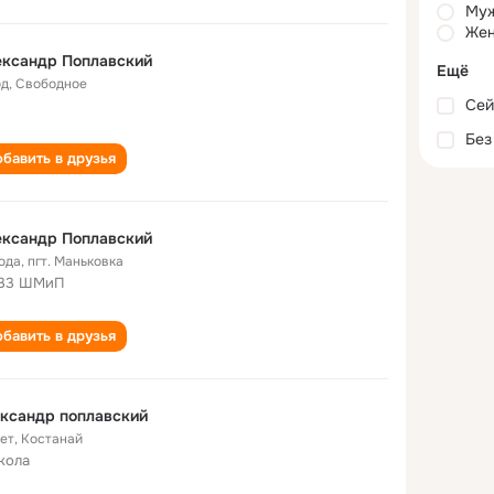
Му
Жен
ександр Поплавский
Ещё
од
,
Свободное
Сей
Без
бавить в друзья
ександр Поплавский
года
,
пгт. Маньковка
133 ШМиП
бавить в друзья
ксандр поплавский
лет
,
Костанай
кола