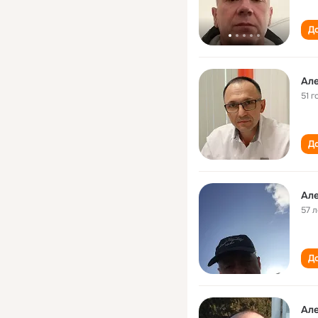
До
Ал
51 г
До
Ал
57 л
До
Ал