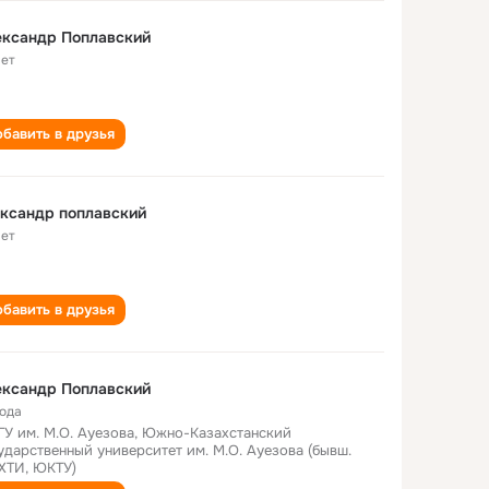
ександр Поплавский
лет
бавить в друзья
ксандр поплавский
лет
бавить в друзья
ександр Поплавский
года
У им. М.О. Ауезова, Южно-Казахстанский
ударственный университет им. М.О. Ауезова (бывш.
ХТИ, ЮКТУ)