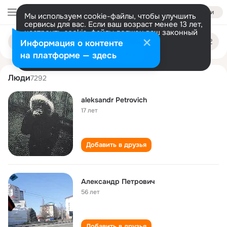
Войти
Мы используем cookie-файлы, чтобы улучшить
сервисы для вас. Если ваш возраст менее 13 лет,
настроить cookie-файлы должен ваш законный
aleksandr petrovich
Поиск
представитель.
Больше информации
Информация о контенте
по
людям
Разрешить все
Настроить
на платформе — здесь
Люди
7292
aleksandr Petrovich
17 лет
Добавить в друзья
Александр Петрович
56 лет
Добавить в друзья