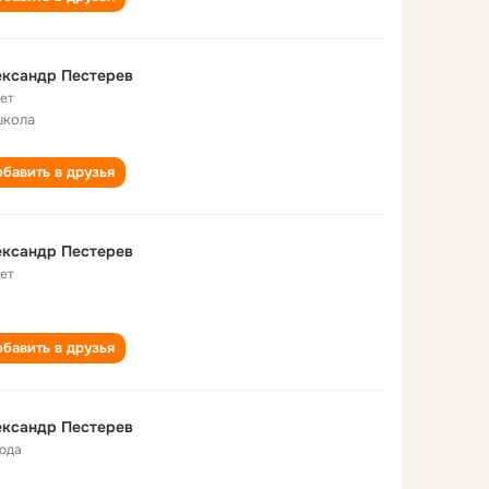
ександр Пестерев
лет
школа
бавить в друзья
ександр Пестерев
лет
бавить в друзья
ександр Пестерев
года