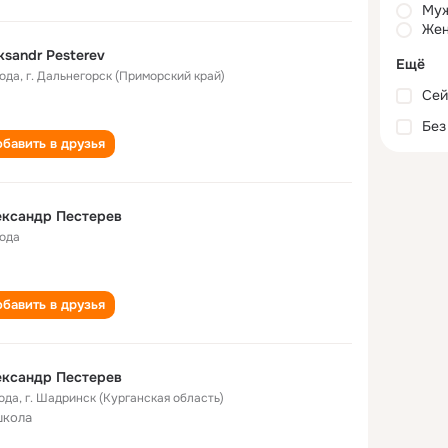
Му
Жен
ksandr Pesterev
Ещё
года
,
г. Дальнегорск (Приморский край)
Сей
Без
бавить в друзья
ександр Пестерев
года
бавить в друзья
ександр Пестерев
года
,
г. Шадринск (Курганская область)
школа