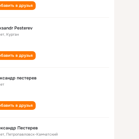
бавить в друзья
ksandr Pesterev
лет
,
Курган
бавить в друзья
ксандр пестерев
лет
бавить в друзья
ександр Пестерев
лет
,
Петропавловск-Камчатский