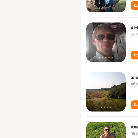
До
Ale
50 
До
але
46 
До
Ал
48 