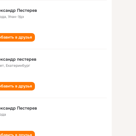
ександр Пестерев
года
,
Улан-Удэ
бавить в друзья
ксандр пестерев
лет
,
Екатеринбург
бавить в друзья
ександр Пестерев
года
бавить в друзья