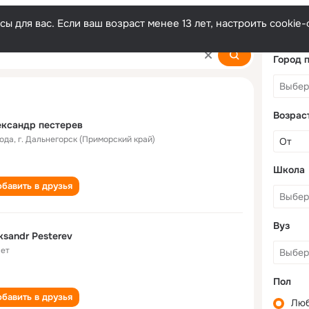
ы для вас. Если ваш возраст менее 13 лет, настроить cooki
rev
Город 
Возрас
ксандр пестерев
года
,
г. Дальнегорск (Приморский край)
Школа
бавить в друзья
Вуз
ksandr Pesterev
лет
Пол
бавить в друзья
Лю