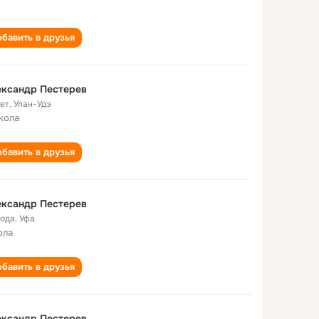
бавить в друзья
ександр Пестерев
лет
,
Улан-Удэ
кола
бавить в друзья
ександр Пестерев
года
,
Уфа
ола
бавить в друзья
ександр Пестерев