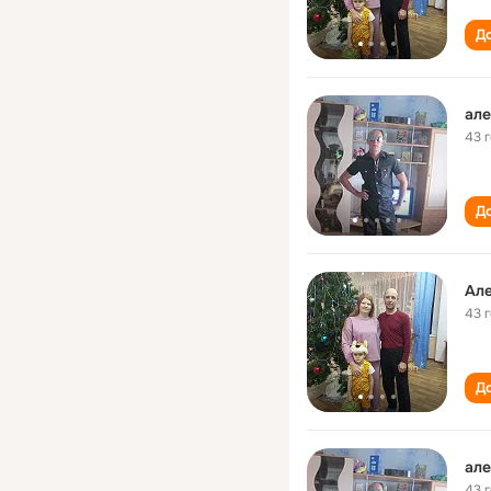
До
але
43 
До
Ал
43 
До
але
43 