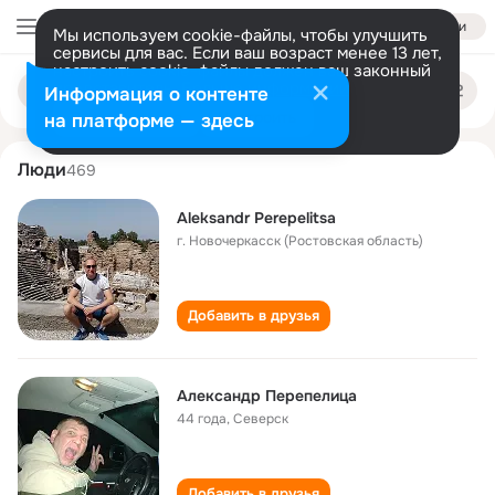
Войти
Мы используем cookie-файлы, чтобы улучшить
сервисы для вас. Если ваш возраст менее 13 лет,
настроить cookie-файлы должен ваш законный
aleksandr perepelitsa
Поиск
представитель.
Больше информации
Информация о контенте
по
людям
Разрешить все
Настроить
на платформе — здесь
Люди
469
Aleksandr Perepelitsa
г. Новочеркасск (Ростовская область)
Добавить в друзья
Александр Перепелица
44 года
,
Северск
Добавить в друзья