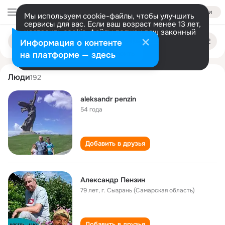
Войти
Мы используем cookie-файлы, чтобы улучшить
сервисы для вас. Если ваш возраст менее 13 лет,
настроить cookie-файлы должен ваш законный
aleksandr penzin
Поиск
представитель.
Больше информации
Информация о контенте
по
людям
Разрешить все
Настроить
на платформе — здесь
Люди
192
aleksandr penzin
54 года
Добавить в друзья
Александр Пензин
79 лет
,
г. Сызрань (Самарская область)
Добавить в друзья