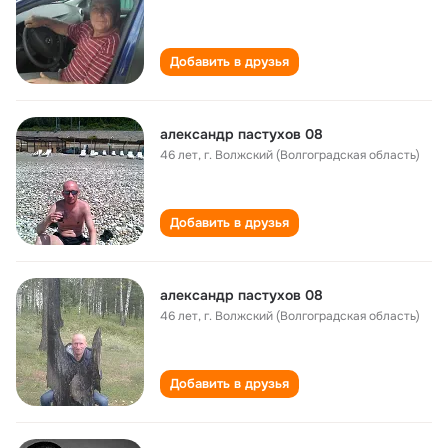
Добавить в друзья
александр пастухов 08
46 лет
,
г. Волжский (Волгоградская область)
Добавить в друзья
александр пастухов 08
46 лет
,
г. Волжский (Волгоградская область)
Добавить в друзья