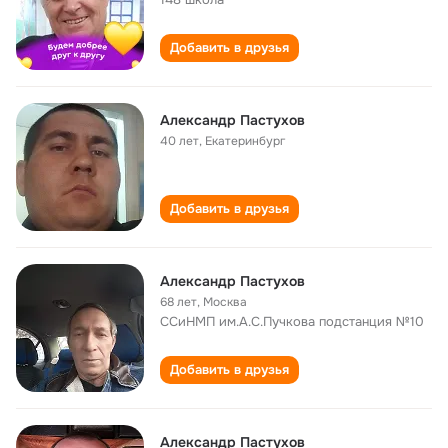
Добавить в друзья
Александр Пастухов
40 лет
,
Екатеринбург
Добавить в друзья
Александр Пастухов
68 лет
,
Москва
ССиНМП им.А.С.Пучкова подстанция №10
Добавить в друзья
Александр Пастухов