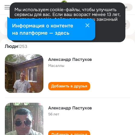
Войти
Мы используем cookie-файлы, чтобы улучшить
сервисы для вас. Если ваш возраст менее 13 лет,
настроить cookie-файлы должен ваш законный
aleksandr pastukhov
Поиск
представитель.
Больше информации
Информация о контенте
по
людям
Разрешить все
Настроить
на платформе — здесь
Люди
1253
Александр Пастухов
Масаллы
Добавить в друзья
Александр Пастухов
56 лет
Добавить в друзья