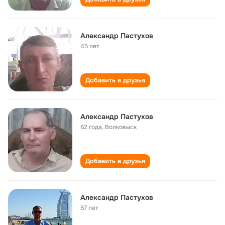
Александр Пастухов
45 лет
Добавить в друзья
Александр Пастухов
62 года
,
Волковыск
Добавить в друзья
Александр Пастухов
57 лет