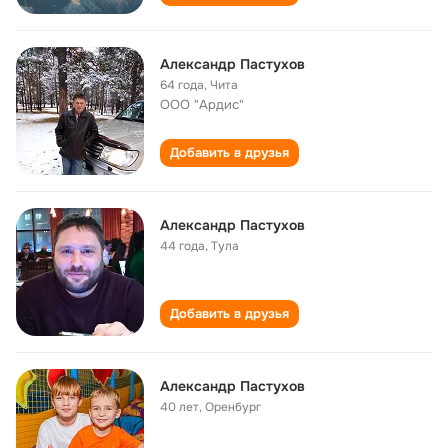
Александр Пастухов
64 года
,
Чита
ООО "Ардис"
Добавить в друзья
Александр Пастухов
44 года
,
Тула
Добавить в друзья
Александр Пастухов
40 лет
,
Оренбург