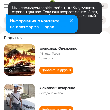
Войти
Мы используем cookie-файлы, чтобы улучшить
сервисы для вас. Если ваш возраст менее 13 лет,
настроить cookie-файлы должен ваш законный
aleksandr ovcharenko
Поиск
представитель.
Больше информации
Информация о контенте
по
людям
Разрешить все
Настроить
на платформе — здесь
Люди
1375
александр Овчаренко
44 года
,
Торез
13 школа
Добавить в друзья
Aleksandr Овчаренко
62 года
,
г. Анапа
Добавить в друзья