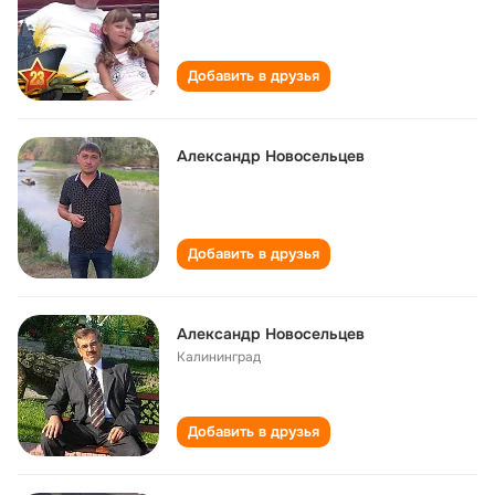
Добавить в друзья
Александр Новосельцев
Добавить в друзья
Александр Новосельцев
Калининград
Добавить в друзья