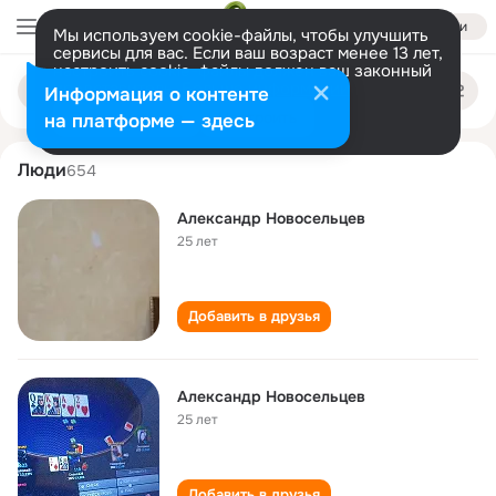
Войти
Мы используем cookie-файлы, чтобы улучшить
сервисы для вас. Если ваш возраст менее 13 лет,
настроить cookie-файлы должен ваш законный
aleksandr novoseltsev
Поиск
представитель.
Больше информации
Информация о контенте
по
людям
Разрешить все
Настроить
на платформе — здесь
Люди
654
Александр Новосельцев
25 лет
Добавить в друзья
Александр Новосельцев
25 лет
Добавить в друзья