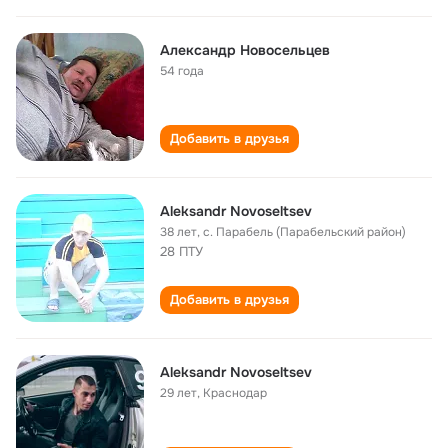
Александр Новосельцев
54 года
Добавить в друзья
Aleksandr Novoseltsev
38 лет
,
с. Парабель (Парабельский район)
28 ПТУ
Добавить в друзья
Aleksandr Novoseltsev
29 лет
,
Краснодар