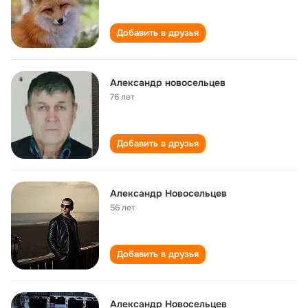
Добавить в друзья
Александр новосельцев
76 лет
Добавить в друзья
Александр Новосельцев
56 лет
Добавить в друзья
Александр Новосельцев