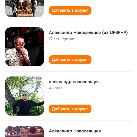
Добавить в друзья
Александр Новосельцев (ex UF6FHP)
77 лет
,
Рустави
Добавить в друзья
александр новосельцев
42 года
Добавить в друзья
Александр Новосельцев