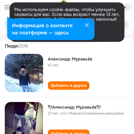
Войти
Мы используем cookie-файлы, чтобы улучшить
сервисы для вас. Если ваш возраст менее 13 лет,
настроить cookie-файлы должен ваш законный
aleksandr muravev
Поиск
представитель.
Больше информации
Информация о контенте
по
людям
Разрешить все
Настроить
на платформе — здесь
Люди
2078
Александр Муравьёв
47 лет
Добавить в друзья
💘Александр Муравьёв💘
27 лет
,
п/ст Мирная (Оловяннинский район)
Добавить в друзья