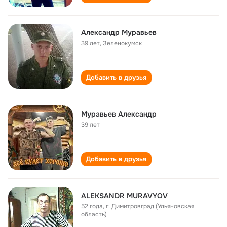
Алeксaндр Мурaвьeв
39 лет
,
Зeлeнокумск
Добавить в друзья
Муравьев Александр
39 лет
Добавить в друзья
ALEKSANDR MURAVYOV
52 года
,
г. Димитровград (Ульяновская
область)