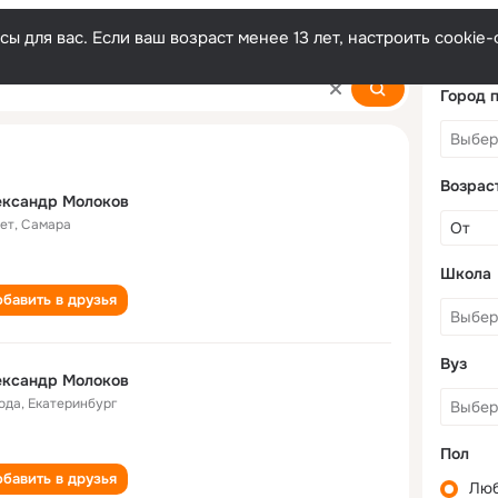
ы для вас. Если ваш возраст менее 13 лет, настроить cooki
ov
Город 
Возрас
ександр Молоков
лет
,
Самара
Школа
бавить в друзья
Вуз
ександр Молоков
года
,
Екатеринбург
Пол
бавить в друзья
Лю