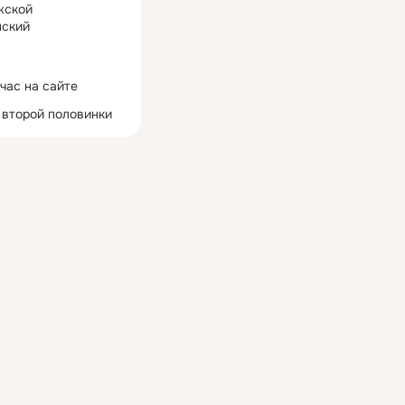
жской
ский
час на сайте
 второй половинки