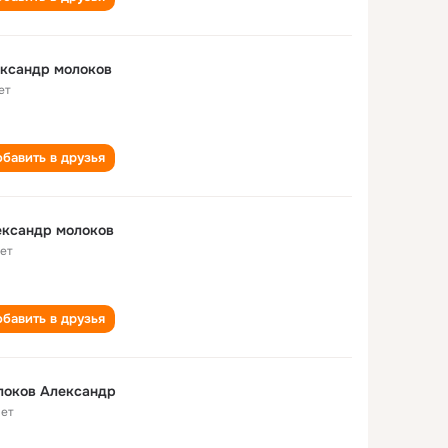
ксандр молоков
ет
бавить в друзья
ександр молоков
лет
бавить в друзья
локов Александр
лет