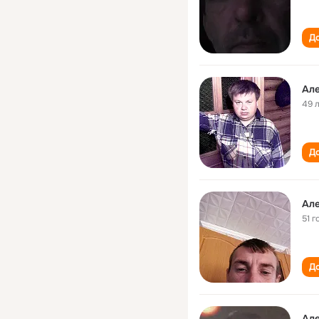
До
Ал
49 
До
Ал
51 г
До
Ал