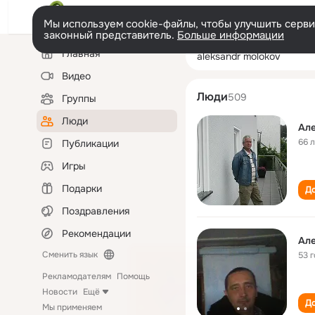
Мы используем cookie-файлы, чтобы улучшить сервис
законный представитель.
Больше информации
Левая
Поиск
Главная
aleksandr molok
колонка
по
людям
Видео
Люди
509
Группы
Люди
Ал
66 
Публикации
Игры
Подарки
До
Поздравления
Рекомендации
Ал
Сменить язык
53 
Рекламодателям
Помощь
Новости
Ещё
До
Мы применяем