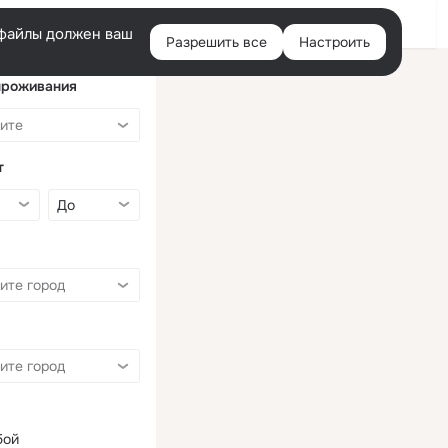
Войти
e-файлы должен ваш
Разрешить все
Настроить
Правая
колонка
проживания
т
бой