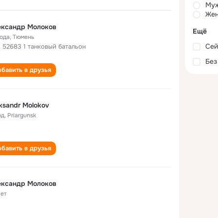
Му
Жен
ександр Молоков
Ещё
года
,
Тюмень
Сей
 52683 1 танковый батальон
Без
бавить в друзья
ksandr Molokov
од
,
Priargunsk
бавить в друзья
ександр Молоков
лет