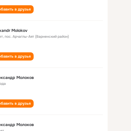
бавить в друзья
xandr Molokov
ет
,
пос. Арчаглы-Аят (Варненский район)
бавить в друзья
ександр Молоков
года
бавить в друзья
ександр Молоков
лет