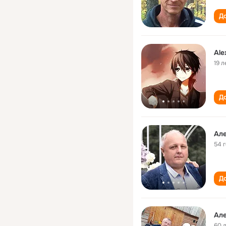
До
Ale
19 л
До
Ал
54 
До
Ал
60 