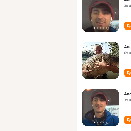
39 
До
Ал
69 
До
Ал
39 
До