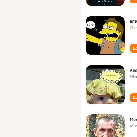
але
77 л
До
Ал
55 
До
Мо
49 