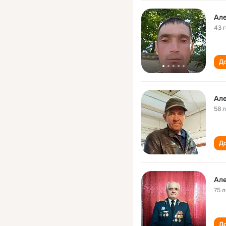
Ал
43 
До
Ал
58 
До
Ал
75 л
До