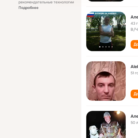
рекомендательные технологии
Подробнее
Ал
43 
В/Ч
До
Ale
51 г
До
Ал
50 