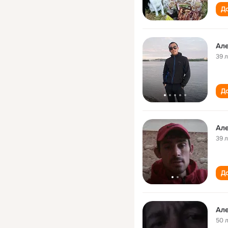
До
Ал
39 
До
Ал
39 
До
Ал
50 