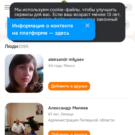
Войти
Мы используем cookie-файлы, чтобы улучшить
сервисы для вас. Если ваш возраст менее 13 лет,
настроить cookie-файлы должен ваш законный
aleksandr milyaev
Поиск
представитель.
Больше информации
Информация о контенте
по
людям
Разрешить все
Настроить
на платформе — здесь
Люди
2095
aleksandr milyaev
44 года
,
Минск
Добавить в друзья
Александр Миляев
67 лет
,
Липецк
Администрация Липецкой области
Добавить в друзья