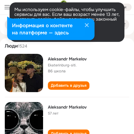
Войти
Мы используем cookie-файлы, чтобы улучшить
сервисы для вас. Если ваш возраст менее 13 лет,
настроить cookie-файлы должен ваш законный
aleksandr markelov
Поиск
представитель.
Больше информации
Информация о контенте
по
людям
Разрешить все
Настроить
на платформе — здесь
Люди
1524
Aleksandr Markelov
Ekaterinburg-siti.
86 школа
Добавить в друзья
Aleksandr Markelov
57 лет
Добавить в друзья