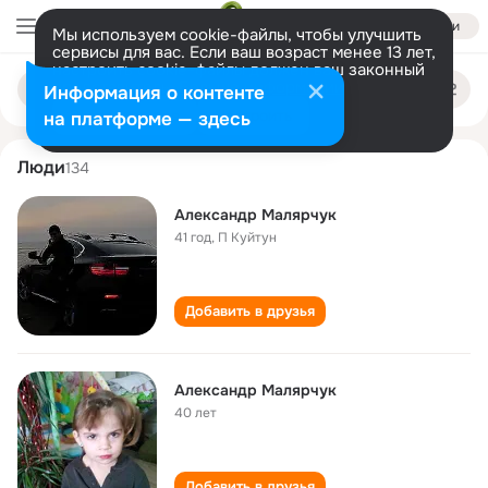
Войти
Мы используем cookie-файлы, чтобы улучшить
сервисы для вас. Если ваш возраст менее 13 лет,
настроить cookie-файлы должен ваш законный
aleksandr malyarchuk
Поиск
представитель.
Больше информации
Информация о контенте
по
людям
Разрешить все
Настроить
на платформе — здесь
Люди
134
Александр Малярчук
41 год
,
П Куйтун
Добавить в друзья
Александр Малярчук
40 лет
Добавить в друзья