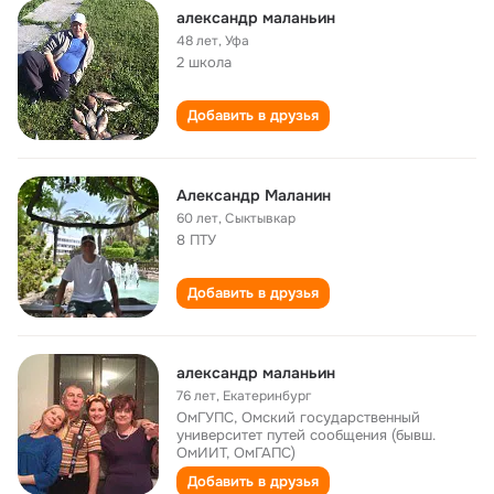
александр маланьин
48 лет
,
Уфа
2 школа
Добавить в друзья
Александр Маланин
60 лет
,
Сыктывкар
8 ПТУ
Добавить в друзья
александр маланьин
76 лет
,
Екатеринбург
ОмГУПС, Омский государственный
университет путей сообщения (бывш.
ОмИИТ, ОмГАПС)
Добавить в друзья