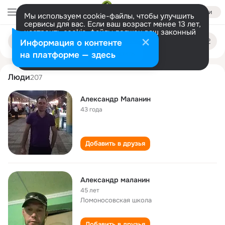
Войти
Мы используем cookie-файлы, чтобы улучшить
сервисы для вас. Если ваш возраст менее 13 лет,
настроить cookie-файлы должен ваш законный
aleksandr malanin
Поиск
представитель.
Больше информации
Информация о контенте
по
людям
Разрешить все
Настроить
на платформе — здесь
Люди
207
Александр Маланин
43 года
Добавить в друзья
Александр маланин
45 лет
Ломоносовская школа
Добавить в друзья