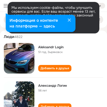
Войти
Мы используем cookie-файлы, чтобы улучшить
сервисы для вас. Если ваш возраст менее 13 лет,
настроить cookie-файлы должен ваш законный
aleksandr login
Поиск
представитель.
Больше информации
Информация о контенте
по
людям
Разрешить все
Настроить
на платформе — здесь
Люди
4822
Aleksandr Login
51 год
,
Зыряновск
Добавить в друзья
Александр Логин
56 лет
Добавить в друзья