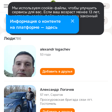
Войти
Мы используем cookie-файлы, чтобы улучшить
сервисы для вас. Если ваш возраст менее 13 лет,
настроить cookie-файлы должен ваш законный
aleksandr logachyov
Поиск
представитель.
Больше информации
Информация о контенте
по
людям
Разрешить все
Настроить
на платформе — здесь
Люди
786
alexandr logachev
53 года
Добавить в друзья
Александр Логачев
57 лет
,
Саратов
Проскуровская бригада сязи пгт.
Гостомель
Добавить в друзья