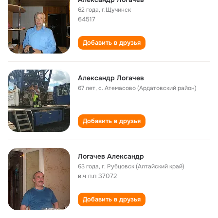
62 года
,
г.Щучинск
64517
Добавить в друзья
Александр Логачев
67 лет
,
с. Атемасово (Ардатовский район)
Добавить в друзья
Логачев Александр
63 года
,
г. Рубцовск (Алтайский край)
в.ч п.п 37072
Добавить в друзья