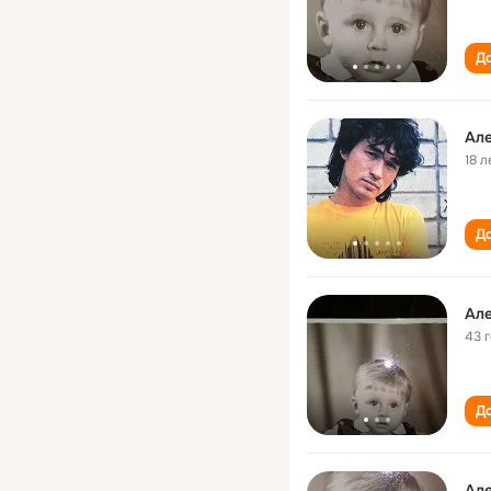
До
Ал
18 л
До
43 
До
Ал