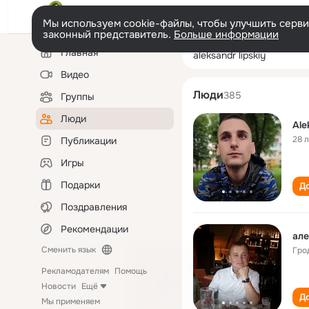
Мы используем cookie-файлы, чтобы улучшить сервис
законный представитель.
Больше информации
Левая
Поиск
Главная
aleksandr lipskiy
колонка
по
людям
Видео
Люди
385
Группы
Люди
Ale
28 
Публикации
Игры
Подарки
До
Поздравления
Рекомендации
але
Сменить язык
Гро
Рекламодателям
Помощь
Новости
Ещё
До
Мы применяем