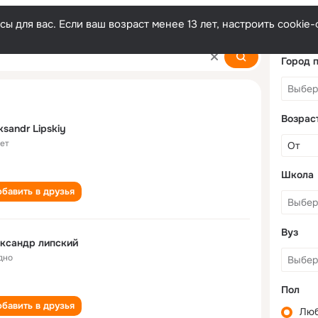
ы для вас. Если ваш возраст менее 13 лет, настроить cooki
Город 
Возрас
ksandr Lipskiy
лет
Школа
бавить в друзья
Вуз
ксандр липский
дно
Пол
бавить в друзья
Лю