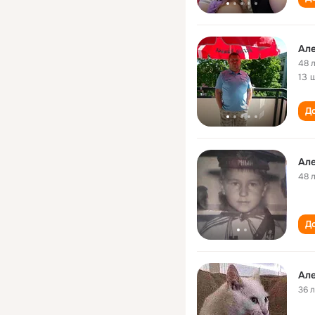
Ал
48 
13 
До
Ал
48 
До
Ал
36 