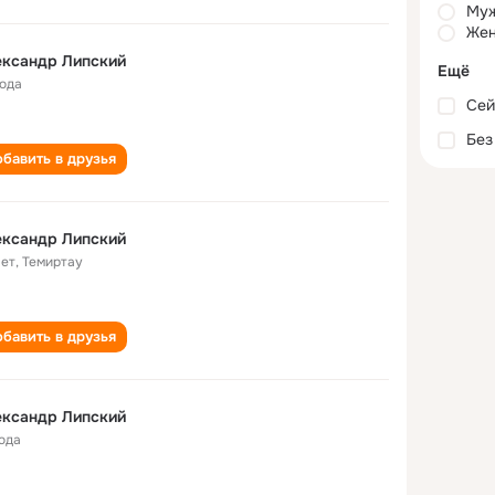
Му
Жен
ександр Липский
Ещё
года
Сей
Без
бавить в друзья
ександр Липский
лет
,
Темиртау
бавить в друзья
ександр Липский
года