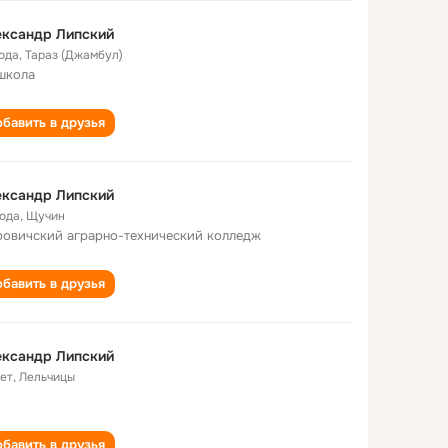
ександр Липский
года
,
Тараз (Джамбул)
школа
бавить в друзья
ександр Липский
года
,
Щучин
овичский аграрно-технический колледж
бавить в друзья
ександр Липский
лет
,
Лельчицы
бавить в друзья