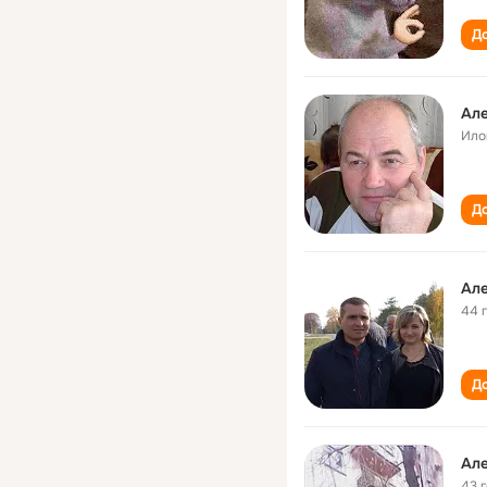
До
Ал
Ило
До
Ал
44 
До
Але
43 