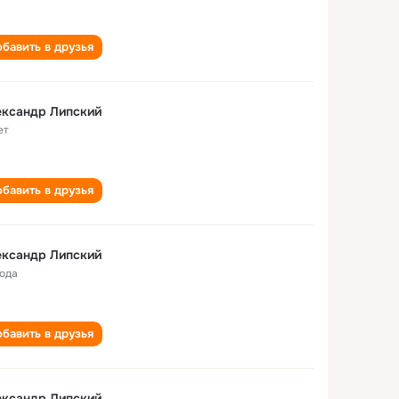
бавить в друзья
ександр Липский
ет
бавить в друзья
Александр Липский
года
бавить в друзья
ександр Липский