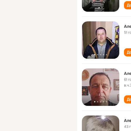
До
Ал
51 г
До
Ал
61 г
в.ч
До
Ал
43 