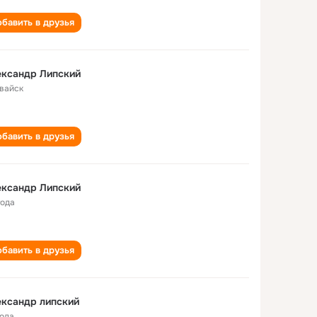
бавить в друзья
ександр Липский
вайск
бавить в друзья
ександр Липский
года
бавить в друзья
ксандр липский
года