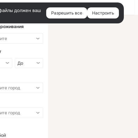
Войти
e-файлы должен ваш
Разрешить все
Настроить
Правая
колонка
проживания
т
бой