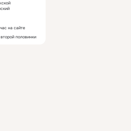
жской
ский
час на сайте
 второй половинки