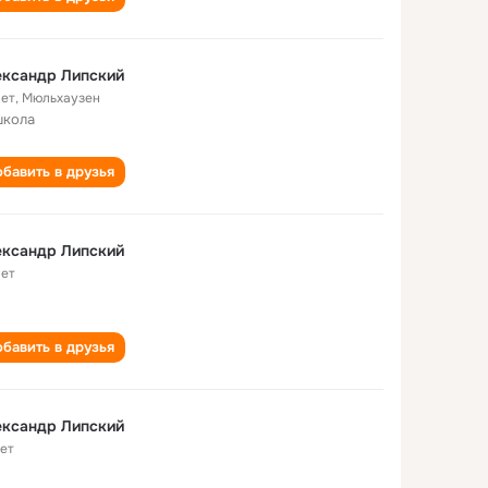
ександр Липский
лет
,
Мюльхаузен
школа
бавить в друзья
ександр Липский
лет
бавить в друзья
ександр Липский
лет