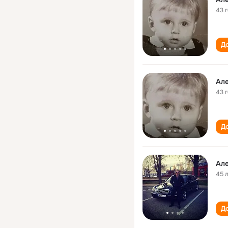
43 
До
Ал
43 
До
Ал
45 
До