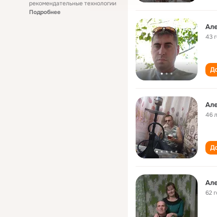
рекомендательные технологии
Подробнее
Ал
43 
До
Ал
46 
До
Ал
62 