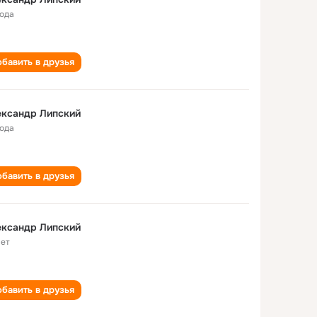
года
бавить в друзья
ександр Липский
года
бавить в друзья
ександр Липский
лет
бавить в друзья