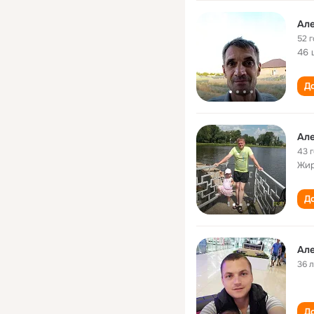
Ал
52 
46 
До
Ал
43 
Жир
До
Ал
36 
До