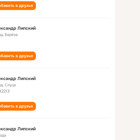
бавить в друзья
ександр Липский
од
,
Берёза
бавить в друзья
ександр Липский
од
,
Слуцк
.32213
бавить в друзья
ександр Липский
года