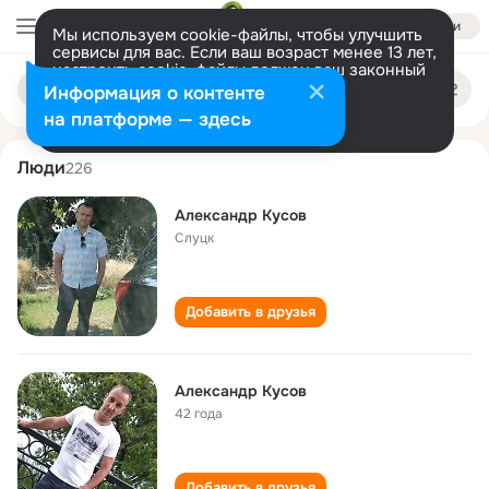
Войти
Мы используем cookie-файлы, чтобы улучшить
сервисы для вас. Если ваш возраст менее 13 лет,
настроить cookie-файлы должен ваш законный
aleksandr kusov
Поиск
представитель.
Больше информации
Информация о контенте
по
людям
Разрешить все
Настроить
на платформе — здесь
Люди
226
Александр Кусов
Слуцк
Добавить в друзья
Александр Кусов
42 года
Добавить в друзья