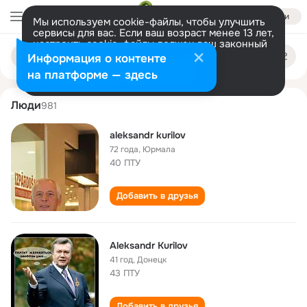
Войти
Мы используем cookie-файлы, чтобы улучшить
сервисы для вас. Если ваш возраст менее 13 лет,
настроить cookie-файлы должен ваш законный
aleksandr kurilov
Поиск
представитель.
Больше информации
Информация о контенте
по
людям
Разрешить все
Настроить
на платформе — здесь
Люди
981
aleksandr kurilov
72 года
,
Юрмала
40 ПТУ
Добавить в друзья
Aleksandr Kurilov
41 год
,
Донецк
43 ПТУ
Добавить в друзья