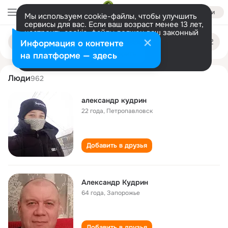
Войти
Мы используем cookie-файлы, чтобы улучшить
сервисы для вас. Если ваш возраст менее 13 лет,
настроить cookie-файлы должен ваш законный
aleksandr kudrin
Поиск
представитель.
Больше информации
Информация о контенте
по
людям
Разрешить все
Настроить
на платформе — здесь
Люди
962
александр кудрин
22 года
,
Петропавловск
Добавить в друзья
Александр Кудрин
64 года
,
Запорожье
Добавить в друзья