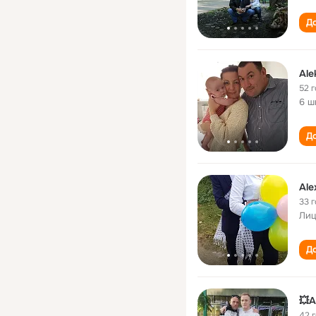
До
Ale
52 
6 ш
До
Ale
33 
Лиц
До
💥A
42 