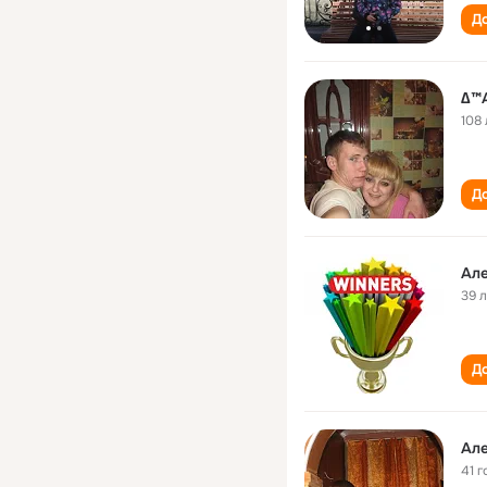
До
∆™
108 
До
Але
39 
До
Ал
41 г