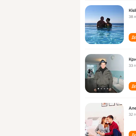
Kis
38 
До
Кр
33 
До
Але
32 
До