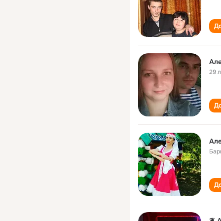
До
Ал
29 
До
Ал
Бар
До
❦ 