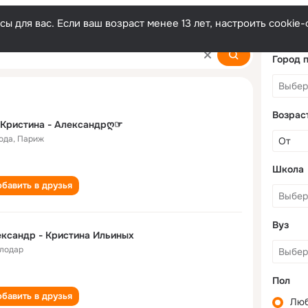
ы для вас. Если ваш возраст менее 13 лет, настроить cooki
a
Город 
Возрас
Кристина - Александрღ☞
года
,
Париж
Школа
бавить в друзья
Вуз
ксандр - Кристина Ильиных
лодар
Пол
бавить в друзья
Лю