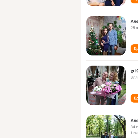
Ал
28 
До
ღ К
37 л
До
Ал
34 
1 г