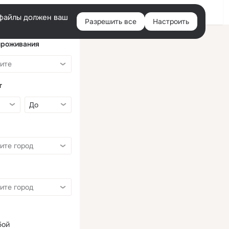
Войти
e-файлы должен ваш
Разрешить все
Настроить
Правая
колонка
проживания
т
бой