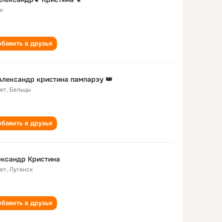
к
бавить в друзья
👑 Александр кристина пампарэу 👑
лет
,
Бельцы
бавить в друзья
ександр Кристина
лет
,
Луганск
бавить в друзья