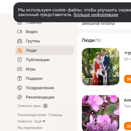
Мы используем cookie-файлы, чтобы улучшить сервис
законный представитель.
Больше информации
Левая
Поиск
Главная
aleksandr kristin
колонка
по
людям
Видео
Люди
719
Группы
Люди
☜ღ
32 
Публикации
Игры
Подарки
До
Поздравления
Рекомендации
Але
Сменить язык
Пав
Рекламодателям
Помощь
Новости
Ещё
До
Мы применяем