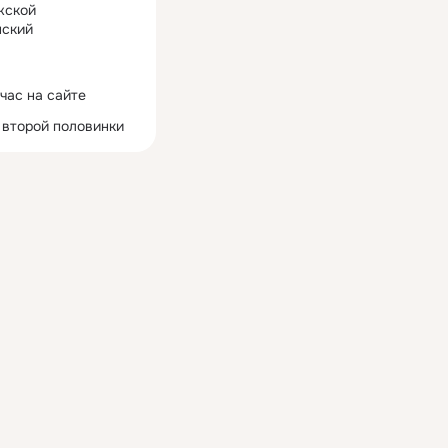
жской
ский
час на сайте
 второй половинки