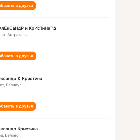
бавить в друзья
АлЕкСаНдР и КрИсТиНа™∆
лет
,
Астрахань
бавить в друзья
ксандр & Кристина
лет
,
Барнаул
бавить в друзья
ександр Кристина
од
,
Белово