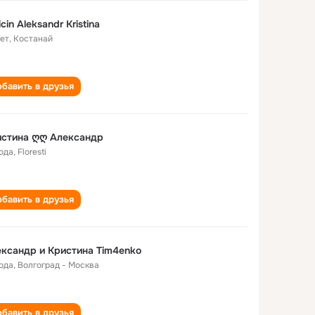
licin Aleksandr Kristina
лет
,
Костанай
бавить в друзья
истина ღღ Александр
года
,
Floresti
бавить в друзья
ксандр и Кристина Tim4enko
года
,
Волгоград - Москва
бавить в друзья