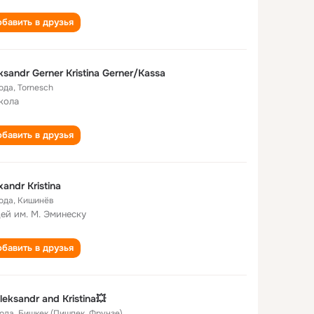
бавить в друзья
ksandr Gerner Kristina Gerner/Kassa
года
,
Tornesch
кола
бавить в друзья
xandr Kristina
года
,
Кишинёв
ей им. М. Эминеску
бавить в друзья
leksandr and Kristina💥
года
,
Бишкек (Пишпек, Фрунзе)