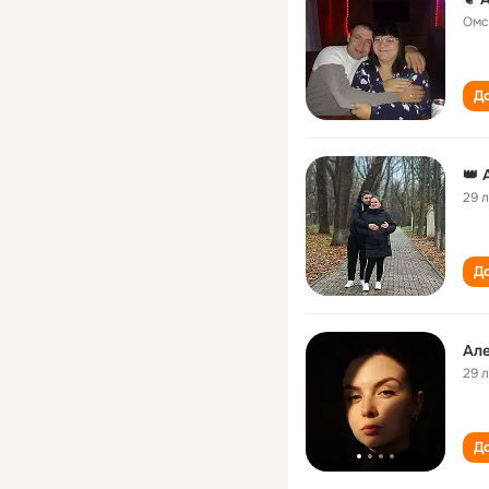
Омс
До
29 
До
Ал
29 
До