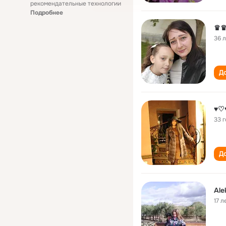
рекомендательные технологии
Подробнее
♛♛
36 
До
♥♡
33 
До
Ale
17 л