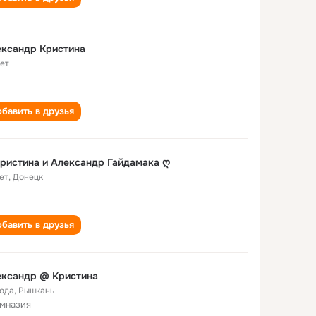
ександр Кристина
лет
бавить в друзья
ристина и Александр Гайдамака ღ
ет
,
Донецк
бавить в друзья
ександр @ Кристина
года
,
Рышкань
имназия