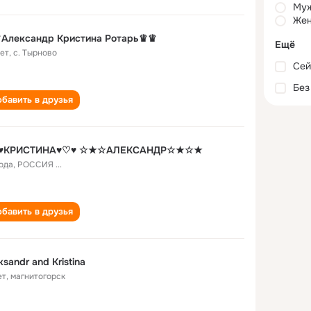
Му
Жен
Александр Кристина Ротарь♛♛
Ещё
лет
,
c. Тырново
Сей
Без
бавить в друзья
♥КРИСТИНА♥♡♥ ☆★☆АЛЕКСАНДР☆★☆★
года
,
РОССИЯ ...
бавить в друзья
ksandr and Kristina
ет
,
магнитогорск