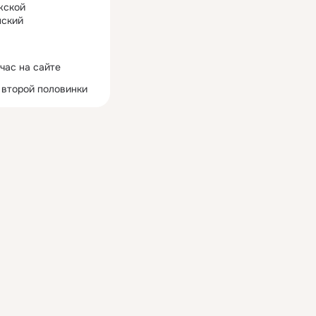
жской
ский
час на сайте
 второй половинки