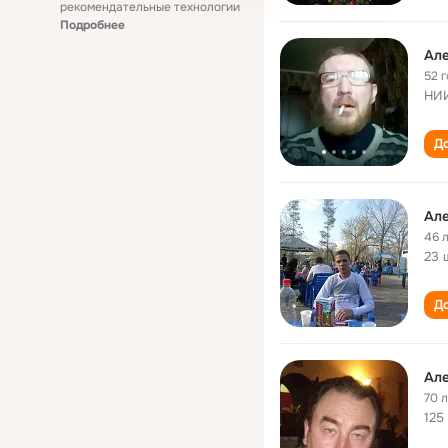
рекомендательные технологии
Подробнее
Ал
52 
НИИ
До
Ал
46 
23 
До
Ал
70 
125