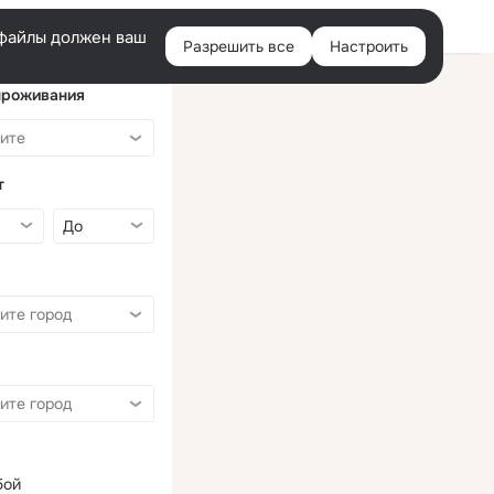
Войти
e-файлы должен ваш
Разрешить все
Настроить
Правая
колонка
проживания
т
бой