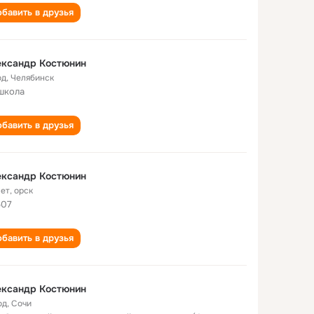
бавить в друзья
ександр Костюнин
од
,
Челябинск
школа
бавить в друзья
ександр Костюнин
лет
,
орск
607
бавить в друзья
ександр Костюнин
од
,
Сочи