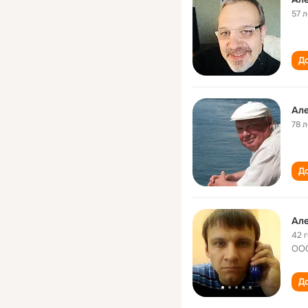
57 л
До
Ал
78 л
До
Ал
42 
ООО
До