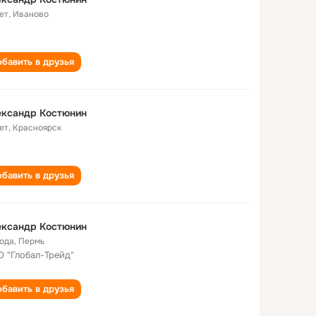
ет
,
Иваново
бавить в друзья
ександр Костюнин
ет
,
Красноярск
бавить в друзья
ександр Костюнин
года
,
Пермь
 "Глобал-Трейд"
бавить в друзья