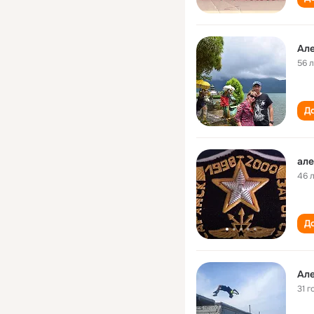
Ал
56 
До
але
46 
До
Ал
31 г