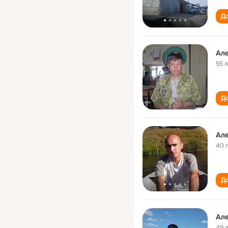
До
Ал
55 
До
Ал
40 
До
Ал
49 