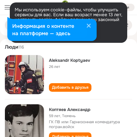
Войти
Мы используем cookie-файлы, чтобы улучшить
сервисы для вас. Если ваш возраст менее 13 лет,
настроить cookie-файлы должен ваш законный
aleksandr koptyaev
Поиск
представитель.
Больше информации
Информация о контенте
по
людям
Разрешить все
Настроить
на платформе — здесь
Люди
116
Aleksandr Koptyaev
26 лет
Добавить в друзья
Коптяев Александр
59 лет
,
Тюмень
ГК ПВ или Гарнизонная комендатура
погран.войск
Добавить в друзья