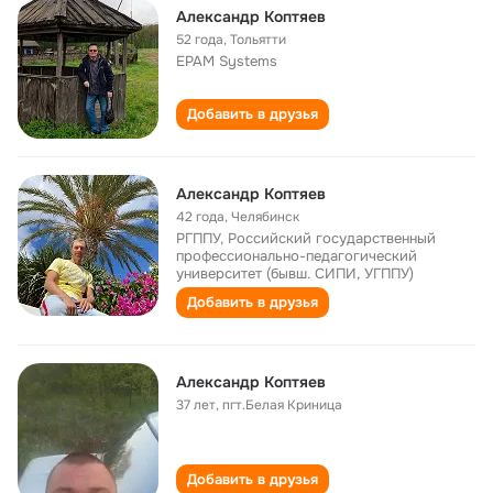
Александр Коптяев
52 года
,
Тольятти
EPAM Systems
Добавить в друзья
Александр Коптяев
42 года
,
Челябинск
РГППУ, Российский государственный
профессионально-педагогический
университет (бывш. СИПИ, УГППУ)
Добавить в друзья
Александр Коптяев
37 лет
,
пгт.Белая Криница
Добавить в друзья