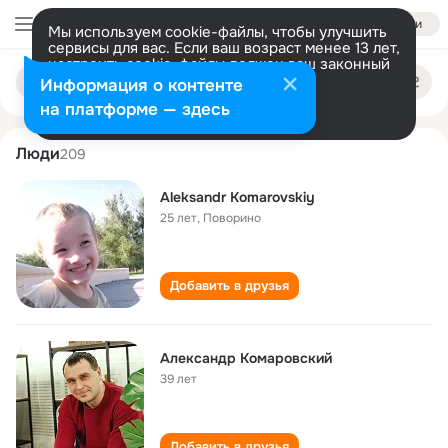
Войти
Мы используем cookie-файлы, чтобы улучшить
сервисы для вас. Если ваш возраст менее 13 лет,
настроить cookie-файлы должен ваш законный
aleksandr komarovskiy
Поиск
представитель.
Больше информации
Информация о контенте
по
людям
Разрешить все
Настроить
на платформе — здесь
Люди
209
Aleksandr Komarovskiy
25 лет
,
Поворино
Добавить в друзья
Александр Комаровский
39 лет
Добавить в друзья