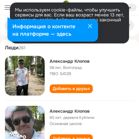
Войти
Мы используем cookie-файлы, чтобы улучшить
сервисы для вас. Если ваш возраст менее 13 лет,
настроить cookie-файлы должен ваш законный
aleksandr klopov
Поиск
представитель.
Больше информации
Информация о контенте
по
людям
Разрешить все
Настроить
на платформе — здесь
Люди
261
Александр Клопов
58 лет
,
Волгоград
ПВО 54129
Добавить в друзья
Александр Клопов
60 лет
,
деревня Кубличи
Основная школа
Добавить в друзья