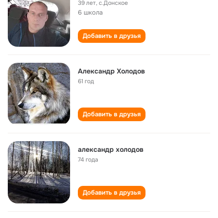
39 лет
,
с.Донское
6 школа
Добавить в друзья
Александр Холодов
61 год
Добавить в друзья
александр холодов
74 года
Добавить в друзья