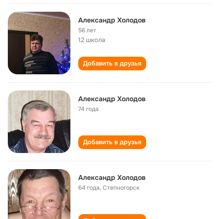
Александр Холодов
56 лет
12 школа
Добавить в друзья
Александр Холодов
74 года
Добавить в друзья
Александр Холодов
64 года
,
Степногорск