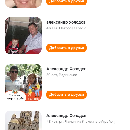
Добавить в друзья
александр холодов
46 лет
,
Петропавловск
Добавить в друзья
Александр Холодов
59 лет
,
Родинское
Добавить в друзья
Александр Холодов
48 лет
,
рп. Чамзинка (Чамзинский район)