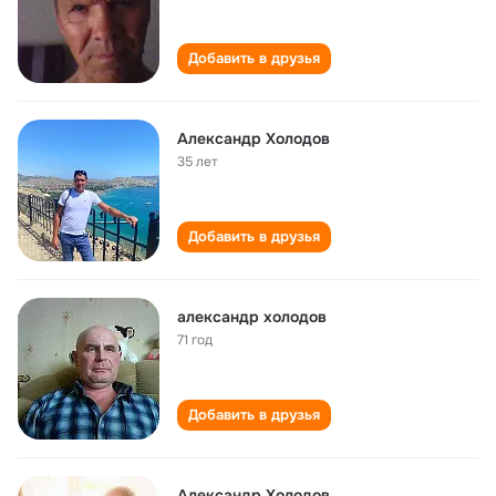
Добавить в друзья
Александр Холодов
35 лет
Добавить в друзья
александр холодов
71 год
Добавить в друзья
Александр Холодов