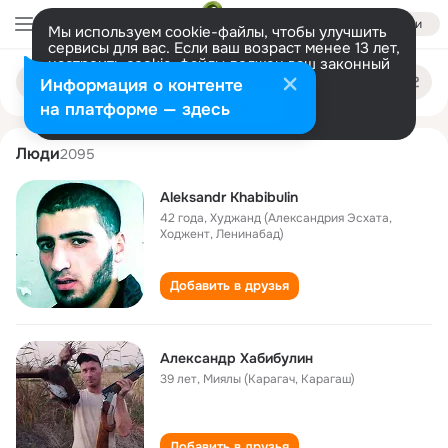
Войти
Мы используем cookie-файлы, чтобы улучшить
сервисы для вас. Если ваш возраст менее 13 лет,
настроить cookie-файлы должен ваш законный
aleksandr khabibulin
Поиск
представитель.
Больше информации
Информация о контенте
по
людям
Разрешить все
Настроить
на платформе — здесь
Люди
2095
Aleksandr Khabibulin
42 года
,
Худжанд (Александрия Эсхата,
Ходжент, Ленинабад)
Добавить в друзья
Александр Хабибулин
39 лет
,
Миялы (Kарагач, Карагаш)
Добавить в друзья