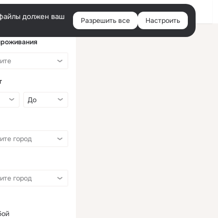
Войти
e-файлы должен ваш
Разрешить все
Настроить
Правая
колонка
проживания
т
бой