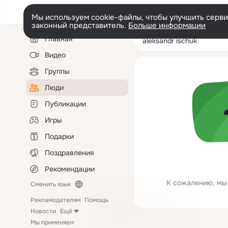
Мы используем cookie-файлы, чтобы улучшить сервис
законный представитель.
Больше информации
Левая
Поиск
Главная
aleksandr ischuk
колонка
по
людям
Видео
Группы
Люди
Публикации
Игры
Подарки
Поздравления
Рекомендации
К сожалению, мы 
Сменить язык
Рекламодателям
Помощь
Новости
Ещё
Мы применяем