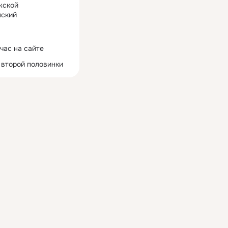
жской
ский
час на сайте
 второй половинки