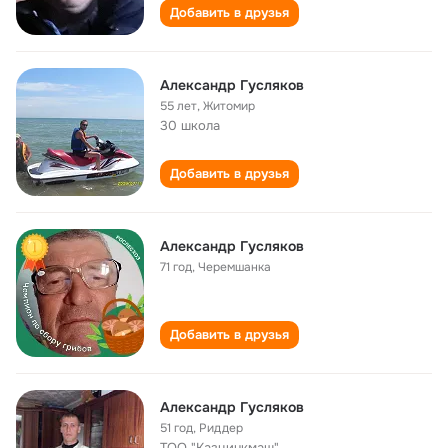
Добавить в друзья
Александр Гусляков
55 лет
,
Житомир
30 школа
Добавить в друзья
Александр Гусляков
71 год
,
Черемшанка
Добавить в друзья
Aлeксaндр Гусляков
51 год
,
Риддeр
ТОО "Казцинкмаш"