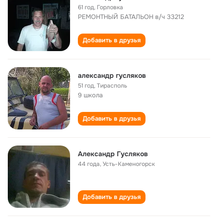
61 год
,
Горловка
РЕМОНТНЫЙ БАТАЛЬОН в/ч 33212
Добавить в друзья
александр гусляков
51 год
,
Тирасполь
9 школа
Добавить в друзья
Александр Гусляков
44 года
,
Усть-Каменогорск
Добавить в друзья