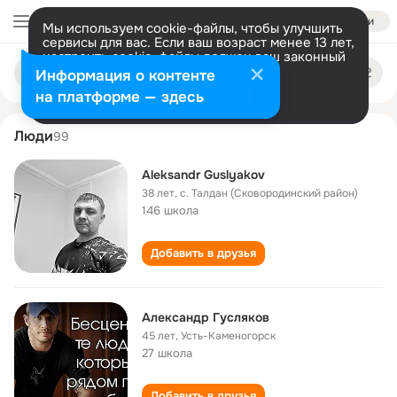
Войти
Мы используем cookie-файлы, чтобы улучшить
сервисы для вас. Если ваш возраст менее 13 лет,
настроить cookie-файлы должен ваш законный
aleksandr guslyakov
Поиск
представитель.
Больше информации
Информация о контенте
по
людям
Разрешить все
Настроить
на платформе — здесь
Люди
99
Aleksandr Guslyakov
38 лет
,
с. Талдан (Сковородинский район)
146 школа
Добавить в друзья
Александр Гусляков
45 лет
,
Усть-Каменогорск
27 школа
Добавить в друзья