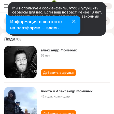
Войти
Мы используем cookie-файлы, чтобы улучшить
сервисы для вас. Если ваш возраст менее 13 лет,
настроить cookie-файлы должен ваш законный
aleksandr fominykh
Поиск
представитель.
Больше информации
Информация о контенте
по
людям
Разрешить все
Настроить
на платформе — здесь
Люди
708
александр Фоминых
56 лет
Добавить в друзья
Анюта и Александр Фоминых
42 года
,
Краснодар
Добавить в друзья