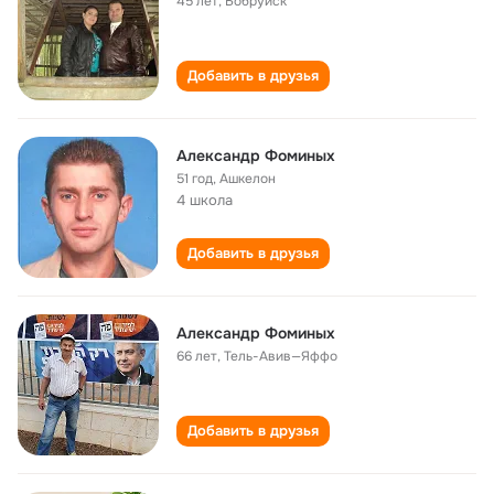
45 лет
,
Бобруйск
Добавить в друзья
Александр Фоминых
51 год
,
Ашкелон
4 школа
Добавить в друзья
Александр Фоминых
66 лет
,
Тель-Авив—Яффо
Добавить в друзья