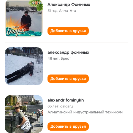
Александр Фоминых
51 год
,
Алма-Ата
Добавить в друзья
александр фoминых
46 лет
,
Брест
Добавить в друзья
alexandr fominykh
65 лет
,
calgary
Алматинский индустриальный техникум
Добавить в друзья