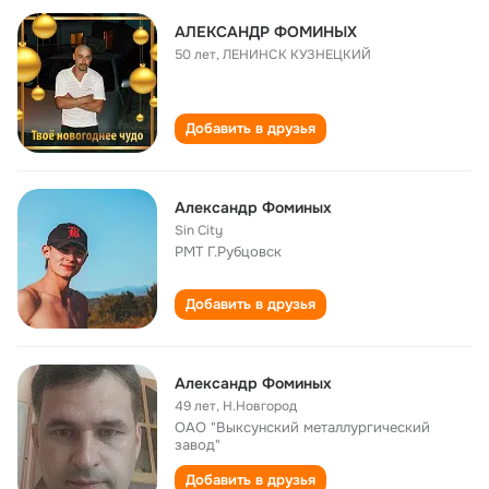
АЛЕКСАНДР ФОМИНЫХ
50 лет
,
ЛЕНИНСК КУЗНЕЦКИЙ
Добавить в друзья
Александр Фоминых
Sin City
РМТ Г.Рубцовск
Добавить в друзья
Александр Фоминых
49 лет
,
Н.Новгород
ОАО "Выксунский металлургический
завод"
Добавить в друзья