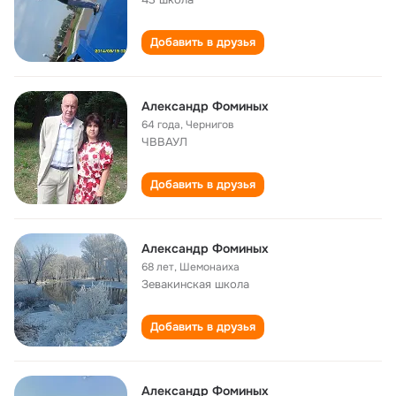
Добавить в друзья
Александр Фоминых
64 года
,
Чернигов
ЧВВАУЛ
Добавить в друзья
Александр Фоминых
68 лет
,
Шемонаиха
Зевакинская школа
Добавить в друзья
Александр Фоминых