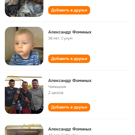
Добавить в друзья
Александр Фоминых
36 лет
,
Сухум
Добавить в друзья
Александр Фоминых
Чимишлия
2 школа
Добавить в друзья
Александр Фоминых