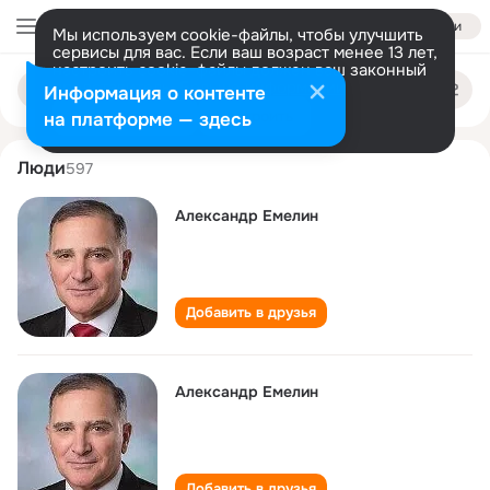
Войти
Мы используем cookie-файлы, чтобы улучшить
сервисы для вас. Если ваш возраст менее 13 лет,
настроить cookie-файлы должен ваш законный
aleksandr emelin
Поиск
представитель.
Больше информации
Информация о контенте
по
людям
Разрешить все
Настроить
на платформе — здесь
Люди
597
Александр Емелин
Добавить в друзья
Александр Емелин
Добавить в друзья