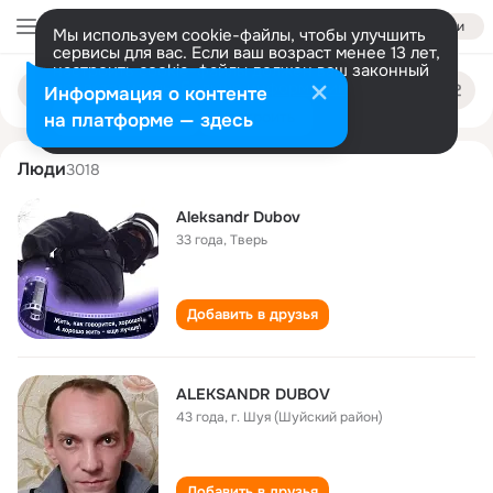
Войти
Мы используем cookie-файлы, чтобы улучшить
сервисы для вас. Если ваш возраст менее 13 лет,
настроить cookie-файлы должен ваш законный
aleksandr dubov
Поиск
представитель.
Больше информации
Информация о контенте
по
людям
Разрешить все
Настроить
на платформе — здесь
Люди
3018
Aleksandr Dubov
33 года
,
Тверь
Добавить в друзья
ALEKSANDR DUBOV
43 года
,
г. Шуя (Шуйский район)
Добавить в друзья