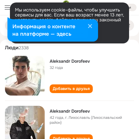
Войти
Мы используем cookie-файлы, чтобы улучшить
сервисы для вас. Если ваш возраст менее 13 лет,
настроить cookie-файлы должен ваш законный
aleksandr dorofeev
Поиск
представитель.
Больше информации
Информация о контенте
по
людям
Разрешить все
Настроить
на платформе — здесь
Люди
2338
Aleksandr Dorofeev
32 года
Добавить в друзья
Aleksandr Dorofeev
42 года
,
г. Лихославль (Лихославльский
район)
Добавить в друзья