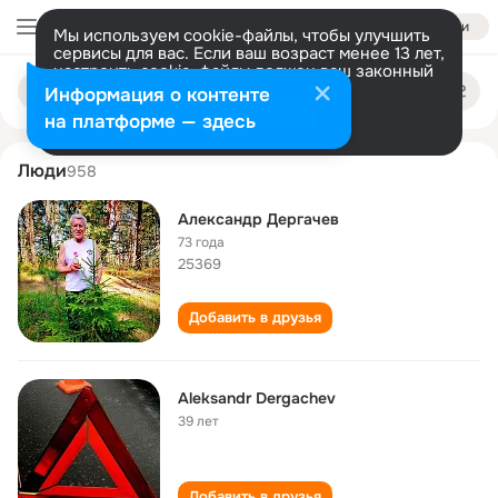
Войти
Мы используем cookie-файлы, чтобы улучшить
сервисы для вас. Если ваш возраст менее 13 лет,
настроить cookie-файлы должен ваш законный
aleksandr dergachev
Поиск
представитель.
Больше информации
Информация о контенте
по
людям
Разрешить все
Настроить
на платформе — здесь
Люди
958
Александр Дергачев
73 года
25369
Добавить в друзья
Aleksandr Dergachev
39 лет
Добавить в друзья