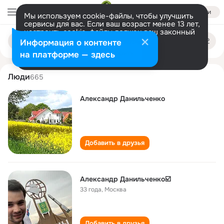
Войти
Мы используем cookie-файлы, чтобы улучшить
сервисы для вас. Если ваш возраст менее 13 лет,
настроить cookie-файлы должен ваш законный
aleksandr danilchenko
Поиск
представитель.
Больше информации
Информация о контенте
по
людям
Разрешить все
Настроить
на платформе — здесь
Люди
665
Александр Данильченко
Добавить в друзья
Александр Данильченко☑️
33 года
,
Москва
Добавить в друзья